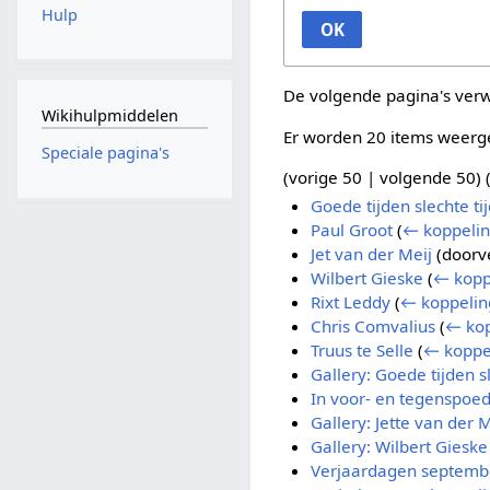
Hulp
OK
De volgende pagina's ver
Wikihulpmiddelen
Er worden 20 items weerg
Speciale pagina's
(
vorige 50
|
volgende 50
) 
Goede tijden slechte ti
Paul Groot
(
← koppeli
Jet van der Meij
(doorv
Wilbert Gieske
(
← kopp
Rixt Leddy
(
← koppelin
Chris Comvalius
(
← kop
Truus te Selle
(
← koppe
Gallery: Goede tijden s
In voor- en tegenspoed
Gallery: Jette van der M
Gallery: Wilbert Gieske
Verjaardagen septemb