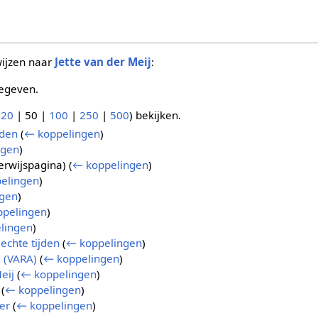
wijzen naar
Jette van der Meij
:
egeven.
(
20
|
50
|
100
|
250
|
500
) bekijken.
jden
(
← koppelingen
)
ngen
)
erwijspagina)
(
← koppelingen
)
elingen
)
gen
)
pelingen
)
lingen
)
lechte tijden
(
← koppelingen
)
 (VARA)
(
← koppelingen
)
eij
(
← koppelingen
)
(
← koppelingen
)
er
(
← koppelingen
)