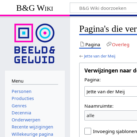
B&G Wiki
Pagina's die ve
Pagina
Overleg
←
Jette van der Meij
Verwijzingen naar d
Pagina:
Menu
Personen
Producties
Naamruimte:
Genres
Decennia
alle
Onderwerpen
Recente wijzigingen
Invoeging sjablone
Willekeurige pagina