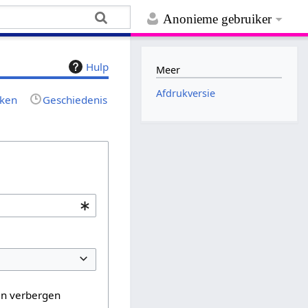
Anonieme gebruiker
Hulp
Meer
Afdrukversie
jken
Geschiedenis
en verbergen