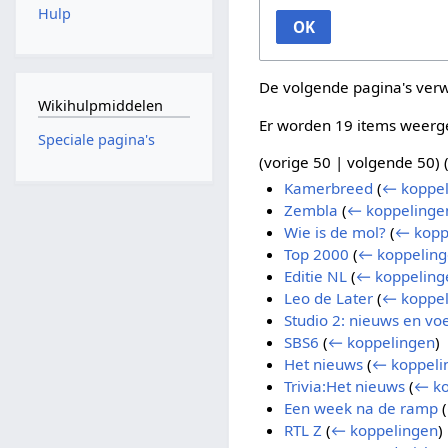
Hulp
OK
De volgende pagina's ver
Wikihulpmiddelen
Er worden 19 items weerg
Speciale pagina's
(
vorige 50
|
volgende 50
) 
Kamerbreed
(
← koppel
Zembla
(
← koppelinge
Wie is de mol?
(
← kopp
Top 2000
(
← koppelin
Editie NL
(
← koppeling
Leo de Later
(
← koppel
Studio 2: nieuws en vo
SBS6
(
← koppelingen
)
Het nieuws
(
← koppeli
Trivia:Het nieuws
(
← ko
Een week na de ramp
(
RTL Z
(
← koppelingen
)