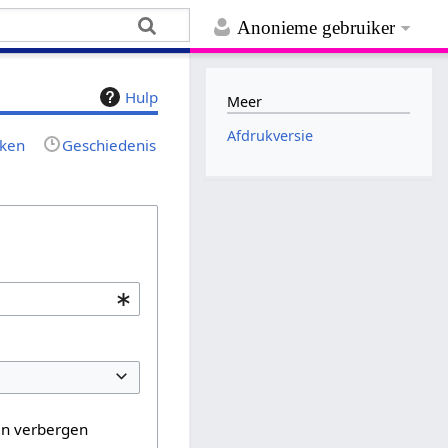
Anonieme gebruiker
Hulp
Meer
Afdrukversie
jken
Geschiedenis
en verbergen