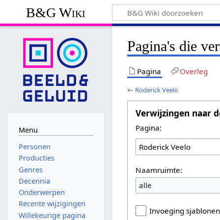
B&G Wiki
Pagina's die ve
Pagina
Overleg
←
Roderick Veelo
Verwijzingen naar d
Pagina:
Menu
Personen
Producties
Naamruimte:
Genres
Decennia
alle
Onderwerpen
Recente wijzigingen
Invoeging sjablone
Willekeurige pagina