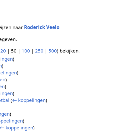
wijzen naar
Roderick Veelo
:
egeven.
(
20
|
50
|
100
|
250
|
500
) bekijken.
ingen
)
n
)
elingen
)
gen
)
en
)
ingen
)
etbal
(
← koppelingen
)
ngen
)
ppelingen
)
← koppelingen
)