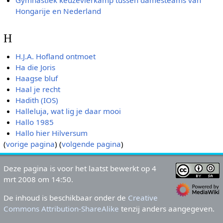
Hongarije en Nederland
H
H.J.A. Hofland ontmoet
Ha die Joris
Haagse bluf
Haal je recht
Hadith (IOS)
Halleluja, wat lig je daar mooi
Hallo 1985
Hallo hier Hilversum
(
vorige pagina
) (
volgende pagina
)
Deze pagina is voor het laatst bewerkt op 4
mrt 2008 om 14:50.
De inhoud is beschikbaar onder de
Creative
Commons Attribution-ShareAlike
tenzij anders aangegeven.