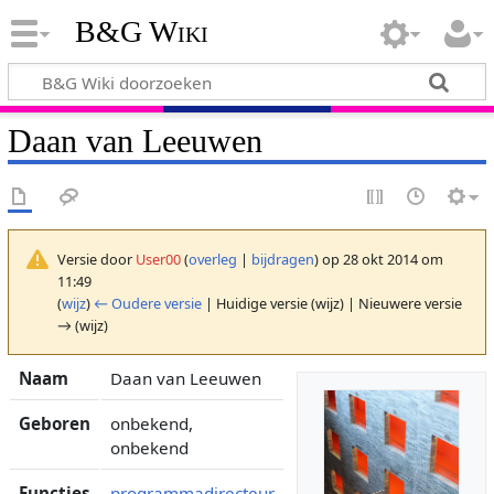
B&G Wiki
Daan van Leeuwen
Versie door
User00
(
overleg
|
bijdragen
)
op 28 okt 2014 om
11:49
(
wijz
)
← Oudere versie
| Huidige versie (wijz) | Nieuwere versie
→ (wijz)
Naam
Daan van Leeuwen
Geboren
onbekend,
onbekend
Functies
programmadirecteur