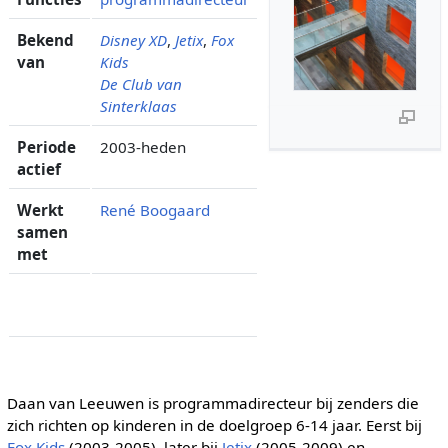
Bekend
Disney XD
,
Jetix
,
Fox
van
Kids
De Club van
Sinterklaas
Periode
2003-heden
actief
Werkt
René Boogaard
samen
met
Daan van Leeuwen is programmadirecteur bij zenders die
zich richten op kinderen in de doelgroep 6-14 jaar. Eerst bij
Fox Kids
(2003-2005), later bij
Jetix
(2005-2009) en