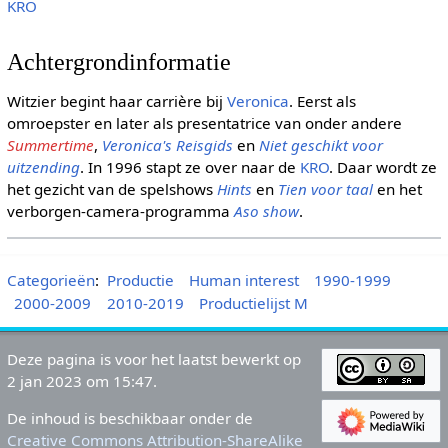
KRO
Achtergrondinformatie
Witzier begint haar carrière bij
Veronica
. Eerst als
omroepster en later als presentatrice van onder andere
Summertime
,
Veronica's Reisgids
en
Niet geschikt voor
uitzending
. In 1996 stapt ze over naar de
KRO
. Daar wordt ze
het gezicht van de spelshows
Hints
en
Tien voor taal
en het
verborgen-camera-programma
Aso show
.
Categorieën
:
Productie
Human interest
1990-1999
2000-2009
2010-2019
Productielijst M
Deze pagina is voor het laatst bewerkt op
2 jan 2023 om 15:47.
De inhoud is beschikbaar onder de
Creative Commons Attribution-ShareAlike