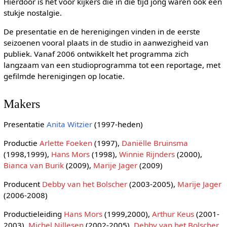
Hierdoor is het voor kijkers die in die tijd jong waren ook een
stukje nostalgie.
De presentatie en de herenigingen vinden in de eerste
seizoenen vooral plaats in de studio in aanwezigheid van
publiek. Vanaf 2006 ontwikkelt het programma zich
langzaam van een studioprogramma tot een reportage, met
gefilmde herenigingen op locatie.
Makers
Presentatie
Anita Witzier
(1997-heden)
Productie
Arlette Foeken
(1997),
Daniëlle Bruinsma
(1998,1999),
Hans Mors
(1998),
Winnie Rijnders
(2000),
Bianca van Burik
(2009),
Marije Jager
(2009)
Producent
Debby van het Bolscher
(2003-2005),
Marije Jager
(2006-2008)
Productieleiding
Hans Mors
(1999,2000),
Arthur Keus
(2001-
2003),
Michel Nillesen
(2002-2005),
Debby van het Bolscher