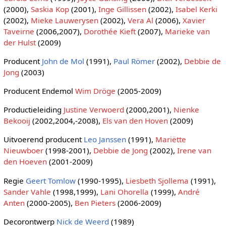
(2000),
Saskia Kop
(2001),
Inge Gillissen
(2002),
Isabel Kerki
(2002),
Mieke Lauwerysen
(2002),
Vera Al
(2006),
Xavier
Taveirne
(2006,2007),
Dorothée Kieft
(2007),
Marieke van
der Hulst
(2009)
Producent
John de Mol
(1991),
Paul Römer
(2002),
Debbie de
Jong
(2003)
Producent Endemol
Wim Dröge
(2005-2009)
Productieleiding
Justine Verwoerd
(2000,2001),
Nienke
Bekooij
(2002,2004,-2008),
Els van den Hoven
(2009)
Uitvoerend producent
Leo Janssen
(1991),
Mariëtte
Nieuwboer
(1998-2001),
Debbie de Jong
(2002),
Irene van
den Hoeven
(2001-2009)
Regie
Geert Tomlow
(1990-1995),
Liesbeth Sjollema
(1991),
Sander Vahle
(1998,1999),
Lani Ohorella
(1999),
André
Anten
(2000-2005),
Ben Pieters
(2006-2009)
Decorontwerp
Nick de Weerd
(1989)