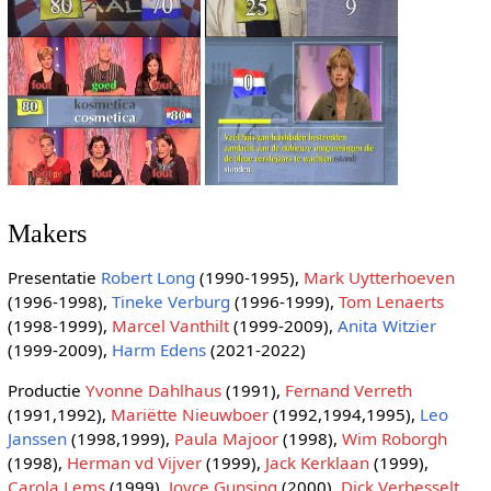
Makers
Presentatie
Robert Long
(1990-1995),
Mark Uytterhoeven
(1996-1998),
Tineke Verburg
(1996-1999),
Tom Lenaerts
(1998-1999),
Marcel Vanthilt
(1999-2009),
Anita Witzier
(1999-2009),
Harm Edens
(2021-2022)
Productie
Yvonne Dahlhaus
(1991),
Fernand Verreth
(1991,1992),
Mariëtte Nieuwboer
(1992,1994,1995),
Leo
Janssen
(1998,1999),
Paula Majoor
(1998),
Wim Roborgh
(1998),
Herman vd Vijver
(1999),
Jack Kerklaan
(1999),
Carola Lems
(1999),
Joyce Gunsing
(2000),
Dick Verbesselt