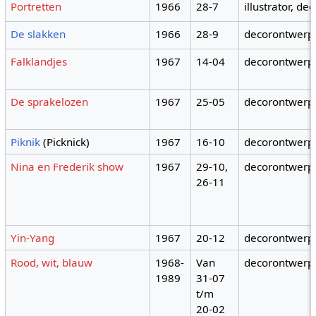
Portretten
1966
28-7
illustrator, d
De slakken
1966
28-9
decorontwerp
Falklandjes
1967
14-04
decorontwerp
De sprakelozen
1967
25-05
decorontwerp
Piknik
(Picknick)
1967
16-10
decorontwerp
Nina en Frederik show
1967
29-10,
decorontwerp
26-11
Yin-Yang
1967
20-12
decorontwerp
Rood, wit, blauw
1968-
Van
decorontwerp
1989
31-07
t/m
20-02