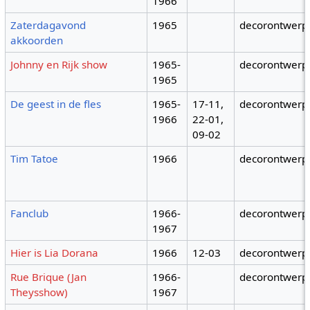
1966
Zaterdagavond
1965
decorontwerp
akkoorden
Johnny en Rijk show
1965-
decorontwerp
1965
De geest in de fles
1965-
17-11,
decorontwerp
1966
22-01,
09-02
Tim Tatoe
1966
decorontwerp
Fanclub
1966-
decorontwerp
1967
Hier is Lia Dorana
1966
12-03
decorontwerp
Rue Brique (Jan
1966-
decorontwerp
Theysshow)
1967