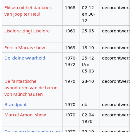
Flitsen uit het dagboek
1968
02-12
decorontwerp
van Joop ter Heul
en 30-
12
Liselore zingt Liselore
1969
25-05
decorontwerp
Enrico Macias show
1969
18-10
decorontwerp
De kleine waarheid
1970-
25-12
decorontwerp
1972
t/m
05-03
De fantastische
1970
23-10
decorontwerp
avondturen van de baron
von Münchhausen
Brandpunt
1970
nb
decorontwerp
Marcel Amont show
1970
02-04-
decorontwerp
1970
De zeven doodzonden van
1970
22-10
decorontwerp