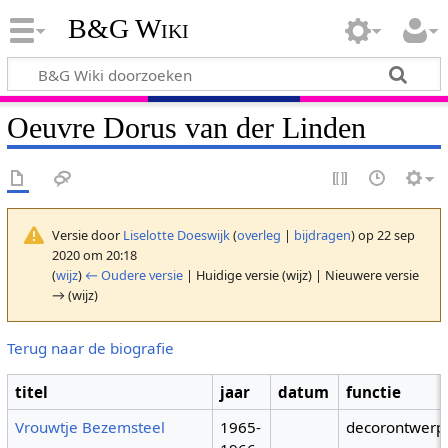
B&G Wiki
Oeuvre Dorus van der Linden
Versie door
Liselotte Doeswijk
(
overleg
|
bijdragen
)
op 22 sep
2020 om 20:18
(
wijz
)
← Oudere versie
| Huidige versie (wijz) | Nieuwere versie
→ (wijz)
Terug naar de biografie
titel
jaar
datum
functie
Vrouwtje Bezemsteel
1965-
decorontwerp