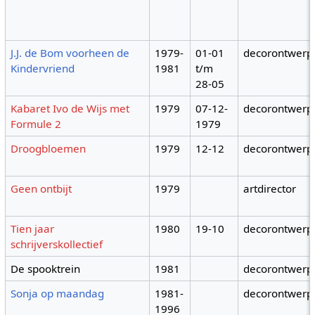
J.J. de Bom voorheen de
1979-
01-01
decorontwerp
Kindervriend
1981
t/m
28-05
Kabaret Ivo de Wijs met
1979
07-12-
decorontwerp
Formule 2
1979
Droogbloemen
1979
12-12
decorontwerp
Geen ontbijt
1979
artdirector
Tien jaar
1980
19-10
decorontwerp
schrijverskollectief
De spooktrein
1981
decorontwerp
Sonja op maandag
1981-
decorontwerp
1996