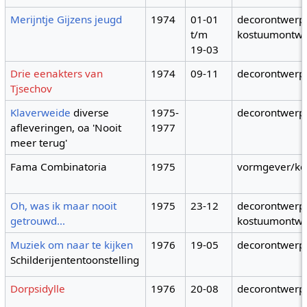
Merijntje Gijzens jeugd
1974
01-01
decorontwerpe
t/m
kostuumontwe
19-03
Drie eenakters van
1974
09-11
decorontwerp
Tjsechov
Klaverweide
diverse
1975-
decorontwerp
afleveringen, oa 'Nooit
1977
meer terug'
Fama Combinatoria
1975
vormgever/ko
Oh, was ik maar nooit
1975
23-12
decorontwerpe
getrouwd...
kostuumontwe
Muziek om naar te kijken
1976
19-05
decorontwerp
Schilderijententoonstelling
Dorpsidylle
1976
20-08
decorontwerp