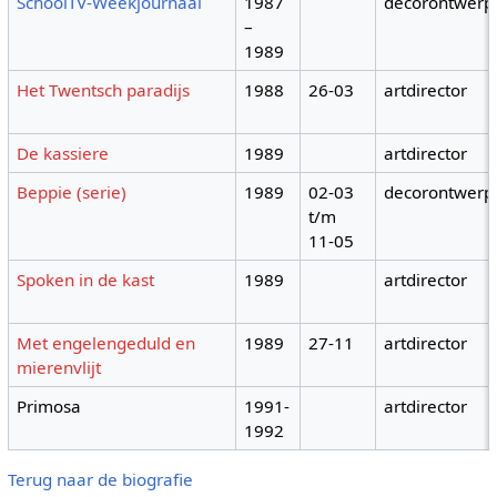
SchoolTV-Weekjournaal
1987
decorontwerp
–
1989
Het Twentsch paradijs
1988
26-03
artdirector
De kassiere
1989
artdirector
Beppie (serie)
1989
02-03
decorontwerp
t/m
11-05
Spoken in de kast
1989
artdirector
Met engelengeduld en
1989
27-11
artdirector
mierenvlijt
Primosa
1991-
artdirector
1992
Terug naar de biografie