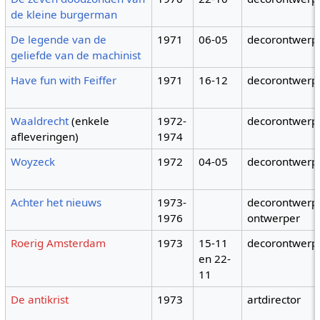
de kleine burgerman
De legende van de
1971
06-05
decorontwerp
geliefde van de machinist
Have fun with Feiffer
1971
16-12
decorontwerp
Waaldrecht
(enkele
1972-
decorontwerp
afleveringen)
1974
Woyzeck
1972
04-05
decorontwerp
Achter het nieuws
1973-
decorontwerpe
1976
ontwerper
Roerig Amsterdam
1973
15-11
decorontwerp
en 22-
11
De antikrist
1973
artdirector