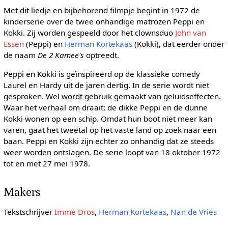
Met dit liedje en bijbehorend filmpje begint in 1972 de
kinderserie over de twee onhandige matrozen Peppi en
Kokki. Zij worden gespeeld door het clownsduo
John van
Essen
(Peppi) en
Herman Kortekaas
(Kokki), dat eerder onder
de naam
De 2 Kamee's
optreedt.
Peppi en Kokki is geïnspireerd op de klassieke comedy
Laurel en Hardy uit de jaren dertig. In de serie wordt niet
gesproken. Wel wordt gebruik gemaakt van geluidseffecten.
Waar het verhaal om draait: de dikke Peppi en de dunne
Kokki wonen op een schip. Omdat hun boot niet meer kan
varen, gaat het tweetal op het vaste land op zoek naar een
baan. Peppi en Kokki zijn echter zo onhandig dat ze steeds
weer worden ontslagen. De serie loopt van 18 oktober 1972
tot en met 27 mei 1978.
Makers
Tekstschrijver
Imme Dros
,
Herman Kortekaas
,
Nan de Vries