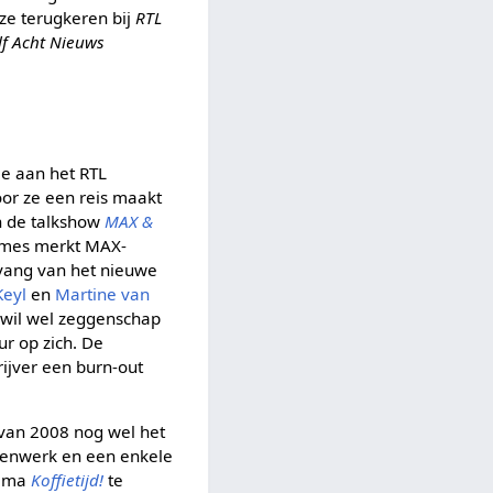
ze terugkeren bij
RTL
lf Acht Nieuws
ee aan het RTL
oor ze een reis maakt
in de talkshow
MAX &
ames merkt MAX-
nvang van het nieuwe
Keyl
en
Martine van
 wil wel zeggenschap
r op zich. De
rijver een burn-out
 van 2008 nog wel het
mmenwerk en een enkele
amma
Koffietijd!
te