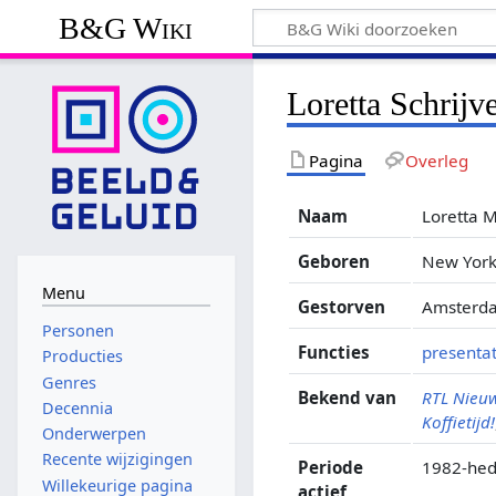
B&G Wiki
Loretta Schrijv
Pagina
Overleg
Naam
Loretta M
Geboren
New York
Menu
Gestorven
Amsterda
Personen
Functies
presentat
Producties
Genres
Bekend van
RTL Nieu
Decennia
Koffietijd!
Onderwerpen
Recente wijzigingen
Periode
1982-he
Willekeurige pagina
actief