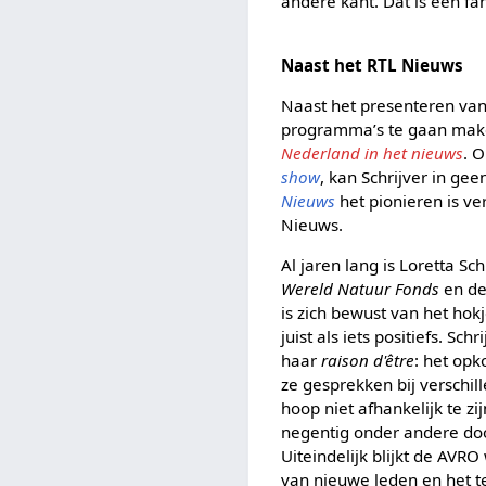
andere kant. Dat is een fa
Naast het RTL Nieuws
Naast het presenteren van 
programma’s te gaan mak
Nederland in het nieuws
. 
show
, kan Schrijver in ge
Nieuws
het pionieren is ve
Nieuws.
Al jaren lang is Loretta Sc
Wereld Natuur Fonds
en d
is zich bewust van het hok
juist als iets positiefs. S
haar
raison d'être
: het op
ze gesprekken bij verschi
hoop niet afhankelijk te z
negentig onder andere d
Uiteindelijk blijkt de AVR
van nieuwe leden en het t