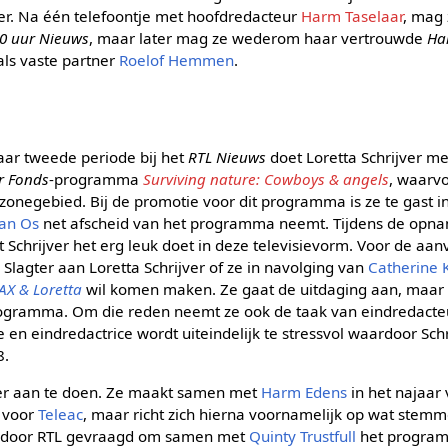
er. Na één telefoontje met hoofdredacteur
Harm Taselaar
, mag 
00 uur Nieuws
, maar later mag ze wederom haar vertrouwde
Ha
als vaste partner
Roelof Hemmen
.
aar tweede periode bij het
RTL Nieuws
doet Loretta Schrijver m
r Fonds
-programma
Surviving nature: Cowboys & angels
, waarv
zonegebied. Bij de promotie voor dit programma is ze te gast 
van Os
net afscheid van het programma neemt. Tijdens de opn
 Schrijver het erg leuk doet in deze televisievorm. Voor de aa
 Slagter aan Loretta Schrijver of ze in navolging van
Catherine 
AX & Loretta
wil komen maken. Ze gaat de uitdaging aan, maar
ogramma. Om die reden neemt ze ook de taak van eindredacteu
 en eindredactrice wordt uiteindelijk te stressvol waardoor Sch
8.
tiger aan te doen. Ze maakt samen met
Harm Edens
in het najaar
voor
Teleac
, maar richt zich hierna voornamelijk op wat ste
e door RTL gevraagd om samen met
Quinty Trustfull
het progr