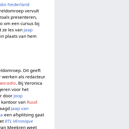
dio Nederland
reldomroep vervult
zoals presenteren,
o om een cursus bij
t ze les van
Jaap
n in plaats van hem
eldomroep. Dit geeft
er werken als redacteur
uwsradio
. Bij Veronica
ngeren voor het
er door
Joop
t kantoor van
Ruud
vraagd
Jaap van
ca
een afsplitsing gaat
het
RTL Véronique
 van Meekren weet