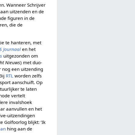
n. Wanneer Schrijver
 gaan uitzenden en de
de figuren in de
ren, die de
ie te hanteren, met
 Journaal
en het
s
uitgezonden om
cht Nieuws
) met duo-
er nog een uitzending
Bij
RTL
worden zelfs
sport aanschuift. Op
urlijker te laten
hode vertelt
dere invalshoek
aar aanvullen en het
live-uitzendingen
Golfoorlog blijkt: ‘Ik
man
hing aan de