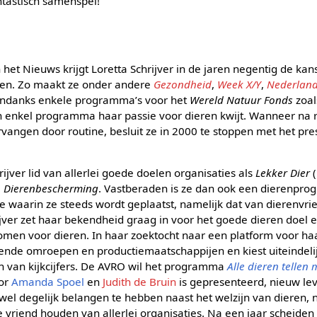
ntastisch samenspel!’
het Nieuws krijgt Loretta Schrijver in de jaren negentig de ka
en. Zo maakt ze onder andere
Gezondheid
,
Week X/Y
,
Nederland
Ondanks enkele programma’s voor het
Wereld Natuur Fonds
zoa
en enkel programma haar passie voor dieren kwijt. Wanneer na 
rvangen door routine, besluit ze in 2000 te stoppen met het pr
hrijver lid van allerlei goede doelen organisaties als
Lekker Dier
(
e
Dierenbescherming
. Vastberaden is ze dan ook een dierenpr
je waarin ze steeds wordt geplaatst, namelijk dat van dierenvri
chrijver zet haar bekendheid graag in voor het goede dieren doel 
komen voor dieren. In haar zoektocht naar een platform voor h
llende omroepen en productiemaatschappijen en kiest uiteindeli
ijn van kijkcijfers. De AVRO wil het programma
Alle dieren tellen
oor
Amanda Spoel
en
Judith de Bruin
is gepresenteerd, nieuw lev
O wel degelijk belangen te hebben naast het welzijn van dieren,
e vriend houden van allerlei organisaties. Na een jaar scheide