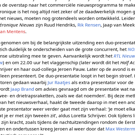
om de overstap naar het commerciële nieuwsprogramma te make
éronique is het nog altijd niet zeker of ze daadwerkelijk mogen
et nieuws, moeten nog grotendeels worden ontwikkeld. Leiden
Véronique Nieuws
zijn Ruud Hendriks,
Rik Rensen
, Jaap van Meek
ean Mentens
.
g genomen om bij de belangrijkste uitzending een duo-presentat
ich duidelijk te onderscheiden van de grote concurrent, het
NOS
e uitstraling mee te geven. Aanvankelijk wordt het
RTL Nieuw
uw
) en om 22.00 uur het vlaggenschip (later wordt dit het
Half A
hrijver en haar oud-collega Jeroen Pauw. Later op de avond is 
lleen presenteert. De duo-presentatie loopt in het begin stroef. 
atoren gedaan waarbij
Jur Raatjes
als extra presentator voor de 
wordt
Jaap Brand
om advies gevraagd om de presentatie wat natu
e- en drietrapsraketten, zoals we dat noemden’. Bij deze met
 van het nieuwsverhaal, haakt de tweede daarop in met een an
e presentator weer verder gaat met zijn verhaal: ‘Je moet elk
e er met zijn tweeën zit’, aldus Loretta Schrijver. Ook tijdens 
zijn kracht, zoals tijdens de nachtuitzendingen rondom de Eerste 
en en ondertussen kreeg Jeroen al weer door dat
Max Wester