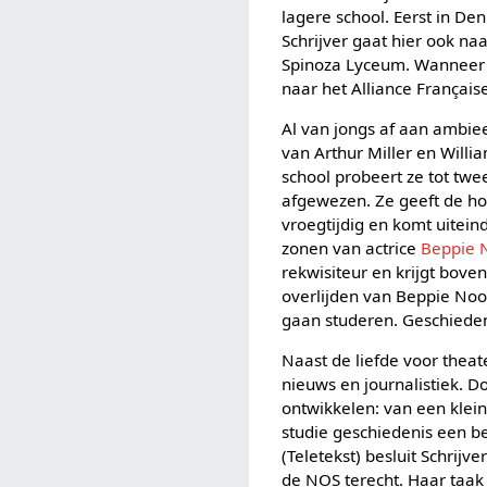
lagere school. Eerst in De
Schrijver gaat hier ook n
Spinoza Lyceum. Wanneer S
naar het Alliance Français
Al van jongs af aan ambiee
van Arthur Miller en Will
school probeert ze tot tw
afgewezen. Ze geeft de ho
vroegtijdig en komt uiteind
zonen van actrice
Beppie N
rekwisiteur en krijgt boven
overlijden van Beppie Nooy
gaan studeren. Geschiedeni
Naast de liefde voor theate
nieuws en journalistiek. D
ontwikkelen: van een klei
studie geschiedenis een be
(Teletekst) besluit Schrij
de NOS terecht. Haar taak