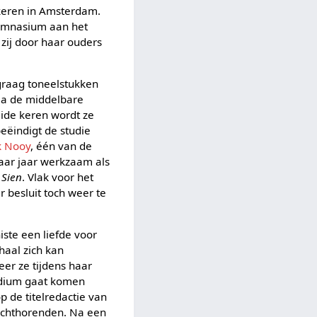
 keren in Amsterdam.
gymnasium aan het
zij door haar ouders
 graag toneelstukken
Na de middelbare
eide keren wordt ze
eëindigt de studie
k Nooy
, één van de
 paar jaar werkzaam als
 Sien
. Vlak voor het
r besluit toch weer te
iste een liefde voor
haal zich kan
er ze tijdens haar
dium gaat komen
p de titelredactie van
lechthorenden. Na een