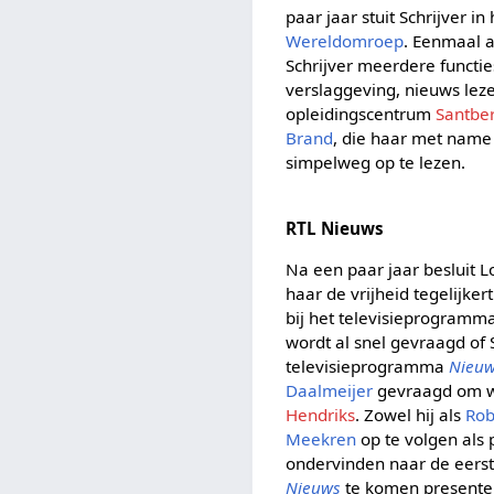
paar jaar stuit Schrijver 
Wereldomroep
. Eenmaal 
Schrijver meerdere functie
verslaggeving, nieuws leze
opleidingscentrum
Santbe
Brand
, die haar met name l
simpelweg op te lezen.
RTL Nieuws
Na een paar jaar besluit L
haar de vrijheid tegelijke
bij het televisieprogramm
wordt al snel gevraagd of 
televisieprogramma
Nieuw
Daalmeijer
gevraagd om wat
Hendriks
. Zowel hij als
Rob
Meekren
op te volgen als
ondervinden naar de eers
Nieuws
te komen presentere