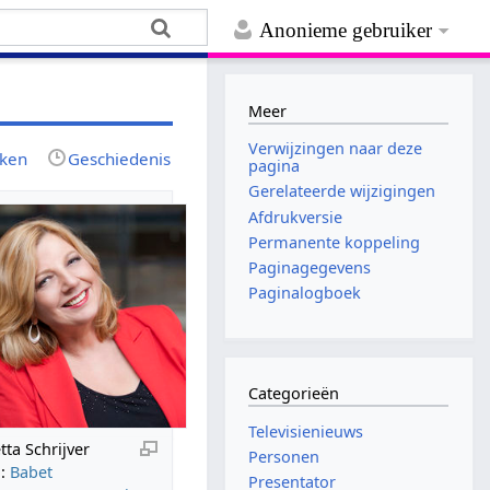
Anonieme gebruiker
Meer
Verwijzingen naar deze
jken
Geschiedenis
pagina
Gerelateerde wijzigingen
Afdrukversie
Permanente koppeling
Paginagegevens
Paginalogboek
Categorieën
Televisienieuws
tta Schrijver
Personen
o:
Babet
Presentator