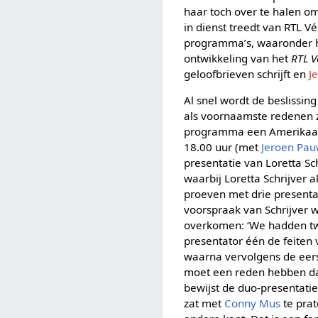
haar toch over te halen 
in dienst treedt van RTL V
programma’s, waaronder h
ontwikkeling van het
RTL 
geloofbrieven schrijft en
J
Al snel wordt de beslissin
als voornaamste redenen z
programma een Amerikaans
18.00 uur (met
Jeroen Pa
presentatie van Loretta Sc
waarbij Loretta Schrijver a
proeven met drie present
voorspraak van Schrijver 
overkomen: ‘We hadden twe
presentator één de feiten
waarna vervolgens de eerst
moet een reden hebben dat j
bewijst de duo-presentatie 
zat met
Conny Mus
te prat