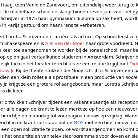
n Haag, toen Venlo en Zandvoort, om uiteindelijk weer terug te
aar de middelbare school en slaagt binnen zeven jaar voor het 
chrijver in 1975 haar gymnasium diploma op zak heeft, wordt 
e in Parijs gestuurd om haar Frans te verbeteren.
rt Loretta Schrijver een carrière als actrice. Op school leest ze
iam Shakespeare en is
Ank van der Moer
haar grote voorbeeld. 
ee keer toe aangenomen te worden bij de Toneelschool, maar b
op op en gaat vertaalkunde studeren in Amsterdam. Schrijver b
elijk toch in het theater terecht als ze een relatie krijgt met
Dic
ooy Jr.
Bij de theaterstukken die Nooy schrijft is Schrijver een
dien een klein rolletje als prostituee in een productie van
Rooie
 Jr. krijgt ze een grotere rol aangeboden, maar Loretta Schrijve
s dit keer.
r ontwikkelt Schrijver tijdens een vakantiebaantje als reception
oor alle dagen de krant te lezen merkt ze op hoe een nieuwsver
n berichtje op maandag tot voorpagina nieuws op vrijdag. Wanne
richt in de krant ziet staan dat de
NOS
met een heel nieuw me
ver een open sollicitatie te doen. Ze wordt aangenomen en komt o
 is het ondertitelen van televisieprogramma’s voor doven en s