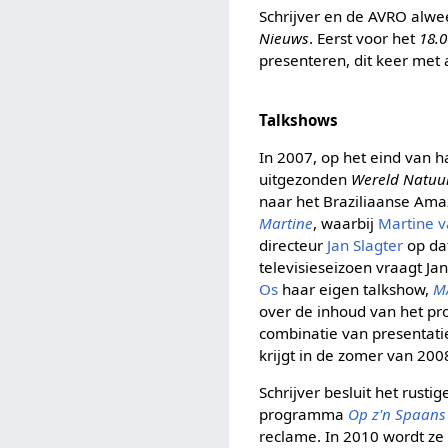
Schrijver en de AVRO alwe
Nieuws
. Eerst voor het
18.
presenteren, dit keer met 
Talkshows
In 2007, op het eind van h
uitgezonden
Wereld Natuu
naar het Braziliaanse Ama
Martine
, waarbij
Martine 
directeur
Jan Slagter
op dat
televisieseizoen vraagt Jan
Os
haar eigen talkshow,
M
over de inhoud van het pr
combinatie van presentatie
krijgt in de zomer van 200
Schrijver besluit het rus
programma
Op z'n Spaans
reclame. In 2010 wordt z