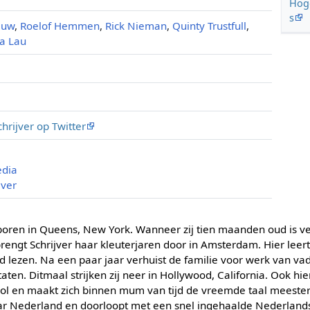
Hoge
s
auw
,
Roelof Hemmen
,
Rick Nieman
,
Quinty Trustfull
,
La Lau
chrijver op Twitter
edia
jver
eboren in Queens, New York. Wanneer zij tien maanden oud is v
rengt Schrijver haar kleuterjaren door in Amsterdam. Hier leer
d lezen. Na een paar jaar verhuist de familie voor werk van va
aten. Ditmaal strijken zij neer in Hollywood, California. Ook hi
ool en maakt zich binnen mum van tijd de vreemde taal meester. 
aar Nederland en doorloopt met een snel ingehaalde Nederland