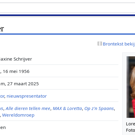
er
Brontekst beki
axine Schrijver
, 16 mei 1956
m, 27 maart 2025
or
,
nieuwspresentator
ws
,
Alle dieren tellen mee
,
MAX & Loretta
,
Op z'n Spaans
,
,
Wereldomroep
Lore
den
Fot