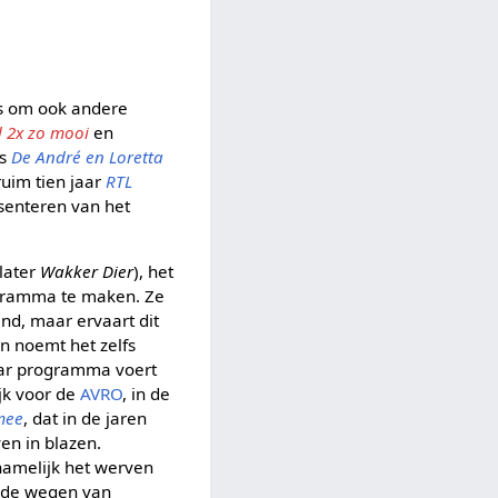
ns om ook andere
 2x zo mooi
en
ls
De André en Loretta
ruim tien jaar
RTL
esenteren van het
later
Wakker Dier
), het
ogramma te maken. Ze
end, maar ervaart dit
en noemt het zelfs
aar programma voert
jk voor de
AVRO
, in de
 mee
, dat in de jaren
en in blazen.
 namelijk het werven
n de wegen van