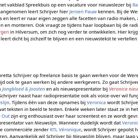
in het vakblad Spreekbuis op een vacature voor nieuwslezer bij
Ra
aangenomen leert Schrijver hier
Jeroen Pauw
kennen. Bij de We
s en leert er naar eigen zeggen alle facetten van radio maken, 
n en monteren. Ook vraagt ze tijdens haar loopbaan bij de radi
rgen
in Hilversum, om zich nog verder te ontwikkelen. Hier krijg
eert dicht bij zichzelf te blijven en een nieuwstekst te vertelle
oretta Schrijver op freelance basis te gaan werken voor de Wer
rtijd ook te gaan werken bij andere werkgevers. Zo gaat Schrijv
a
Jongbloed & Joosten
en als nieuwspresentator bij
Veronica nie
Schrijver naast haar radiopresentatie ook als voice-over wil fu
slijn
. Tijdens één van deze opnames bij
Veronica
wordt Schrijv
 teksten in beeld te testen. Enkele weken later staat ze in he
 Out
zijn erg enthousiast over haar screentest en ze wordt ge
 presentator van
Nieuwslijn
. Wanneer duidelijk wordt dat
Veroni
te commerciële zender
RTL Véronique
, wordt Schrijver gepolst 
n. Aanvankelijk wil Schrijver bij
Nieuwslijn
blijven, maar Jaap