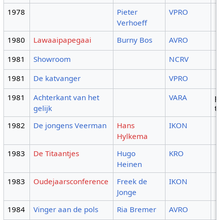
1978
Pieter
VPRO
Verhoeff
1980
Lawaaipapegaai
Burny Bos
AVRO
1981
Showroom
NCRV
1981
De katvanger
VPRO
1981
Achterkant van het
VARA
p
gelijk
t
1982
De jongens Veerman
Hans
IKON
Hylkema
1983
De Titaantjes
Hugo
KRO
Heinen
1983
Oudejaarsconference
Freek de
IKON
Jonge
1984
Vinger aan de pols
Ria Bremer
AVRO