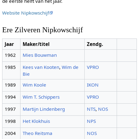
de eerste helft van het jaar.
Website Nipkowschijf
Ere Zilveren Nipkowschijf
Jaar
Maker/titel
Zendg.
1962
Mies Bouwman
1985
Kees van Kooten
,
Wim de
VPRO
Bie
1989
Wim Koole
IKON
1994
Wim T. Schippers
VPRO
1997
Martijn Lindenberg
NTS
,
NOS
1998
Het Klokhuis
NPS
2004
Theo Reitsma
NOS