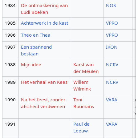
1984
De ontmaskering van
NOS
Ludi Boeken
1985
Achterwerk in de kast
VPRO
1986
Theo en Thea
VPRO
1987
Een spannend
IKON
bestaan
1988
Mijn idee
Karst van
NCRV
der Meulen
1989
Het verhaal van Kees
Willem
NCRV
Wilmink
1990
Na het feest, zonder
Toni
VARA
u
afscheid verdwenen
Boumans
a
v
1991
Paul de
VARA
Leeuw