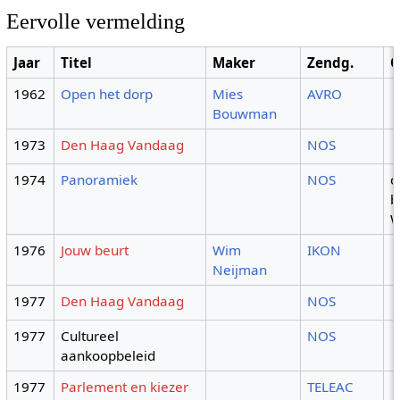
Eervolle vermelding
Jaar
Titel
Maker
Zendg.
O
1962
Open het dorp
Mies
AVRO
Bouwman
1973
Den Haag Vandaag
NOS
1974
Panoramiek
NOS
o
b
W
1976
Jouw beurt
Wim
IKON
Neijman
1977
Den Haag Vandaag
NOS
1977
Cultureel
NOS
aankoopbeleid
1977
Parlement en kiezer
TELEAC