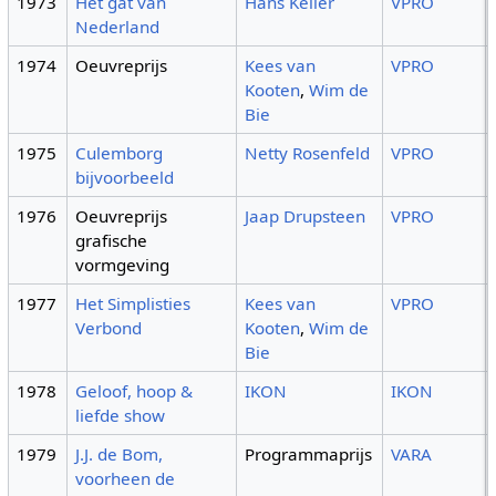
1973
Het gat van
Hans Keller
VPRO
Nederland
1974
Oeuvreprijs
Kees van
VPRO
Kooten
,
Wim de
Bie
1975
Culemborg
Netty Rosenfeld
VPRO
bijvoorbeeld
1976
Oeuvreprijs
Jaap Drupsteen
VPRO
grafische
vormgeving
1977
Het Simplisties
Kees van
VPRO
Verbond
Kooten
,
Wim de
Bie
1978
Geloof, hoop &
IKON
IKON
liefde show
1979
J.J. de Bom,
Programmaprijs
VARA
voorheen de