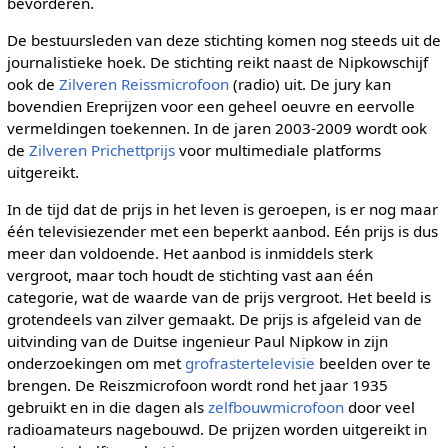
bevorderen.
De bestuursleden van deze stichting komen nog steeds uit de
journalistieke hoek. De stichting reikt naast de Nipkowschijf
ook de
Zilveren Reissmicrofoon
(radio) uit. De jury kan
bovendien Ereprijzen voor een geheel oeuvre en eervolle
vermeldingen toekennen. In de jaren 2003-2009 wordt ook
de
Zilveren Prichettprijs
voor multimediale platforms
uitgereikt.
In de tijd dat de prijs in het leven is geroepen, is er nog maar
één televisiezender met een beperkt aanbod. Eén prijs is dus
meer dan voldoende. Het aanbod is inmiddels sterk
vergroot, maar toch houdt de stichting vast aan één
categorie, wat de waarde van de prijs vergroot. Het beeld is
grotendeels van zilver gemaakt. De prijs is afgeleid van de
uitvinding van de Duitse ingenieur Paul Nipkow in zijn
onderzoekingen om met
grofrastertelevisie
beelden over te
brengen. De Reiszmicrofoon wordt rond het jaar 1935
gebruikt en in die dagen als
zelfbouwmicrofoon
door veel
radioamateurs nagebouwd. De prijzen worden uitgereikt in