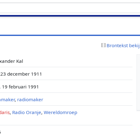
Brontekst beki
xander Kal
 23 december 1911
 19 februari 1991
amaker
,
radiomaker
daris
,
Radio Oranje
,
Wereldomroep
6