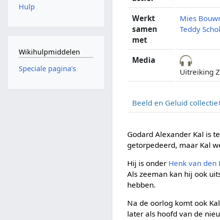
Hulp
Werkt
Mies Bou
samen
Teddy Scho
met
Wikihulpmiddelen
Media
Speciale pagina's
Uitreiking 
Beeld en Geluid collectie
Godard Alexander Kal is t
getorpedeerd, maar Kal we
Hij is onder
Henk van den 
Als zeeman kan hij ook ui
hebben.
Na de oorlog komt ook Kal
later als hoofd van de ni