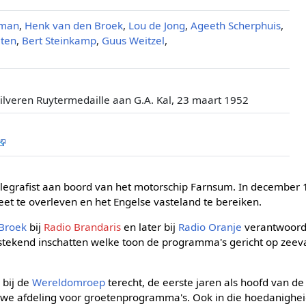
wman
,
Henk van den Broek
,
Lou de Jong
,
Ageeth Scherphuis
,
lten
,
Bert Steinkamp
,
Guus Weitzel
,
Zilveren Ruytermedaille aan G.A. Kal, 23 maart 1952
elegrafist aan boord van het motorschip Farnsum. In december 
et te overleven en het Engelse vasteland te bereiken.
Broek
bij
Radio Brandaris
en later bij
Radio Oranje
verantwoorde
tstekend inschatten welke toon de programma's gericht op ze
 bij de
Wereldomroep
terecht, de eerste jaren als hoofd van d
euwe afdeling voor groetenprogramma's. Ook in die hoedanighei