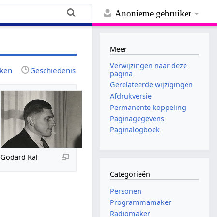
Anonieme gebruiker
Meer
Verwijzingen naar deze
jken
Geschiedenis
pagina
Gerelateerde wijzigingen
Afdrukversie
Permanente koppeling
Paginagegevens
Paginalogboek
Godard Kal
Categorieën
Personen
Programmamaker
Radiomaker