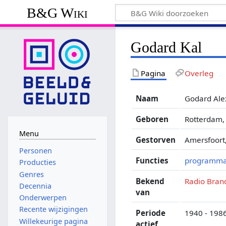
B&G Wiki
Godard Kal
Pagina
Overleg
Naam
Godard Ale
Geboren
Rotterdam,
Menu
Gestorven
Amersfoort,
Personen
Functies
programm
Producties
Genres
Bekend
Radio Bran
Decennia
van
Onderwerpen
Recente wijzigingen
Periode
1940 - 198
Willekeurige pagina
actief