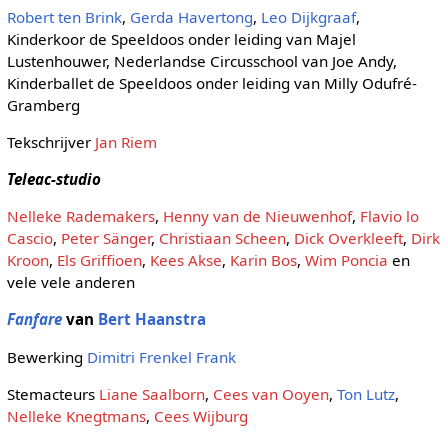
Robert ten Brink
,
Gerda Havertong
,
Leo Dijkgraaf
,
Kinderkoor de Speeldoos onder leiding van Majel
Lustenhouwer, Nederlandse Circusschool van Joe Andy,
Kinderballet de Speeldoos onder leiding van Milly Odufré-
Gramberg
Tekschrijver
Jan Riem
Teleac-studio
Nelleke Rademakers
,
Henny van de Nieuwenhof
,
Flavio lo
Cascio
,
Peter Sänger
,
Christiaan Scheen
,
Dick Overkleeft
,
Dirk
Kroon
,
Els Griffioen
,
Kees Akse
,
Karin Bos
,
Wim Poncia
en
vele vele anderen
Fanfare
van
Bert Haanstra
Bewerking
Dimitri Frenkel Frank
Stemacteurs
Liane Saalborn
,
Cees van Ooyen
,
Ton Lutz
,
Nelleke Knegtmans
,
Cees Wijburg