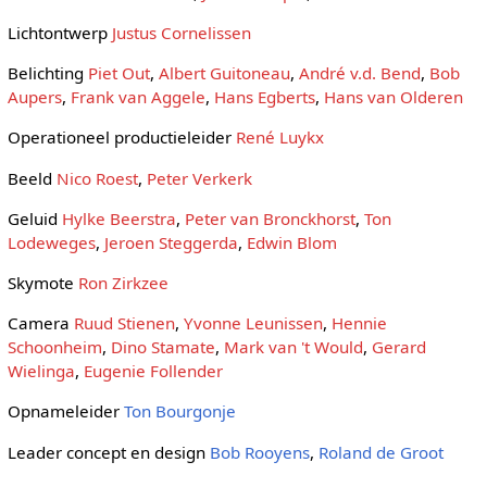
Lichtontwerp
Justus Cornelissen
Belichting
Piet Out
,
Albert Guitoneau
,
André v.d. Bend
,
Bob
Aupers
,
Frank van Aggele
,
Hans Egberts
,
Hans van Olderen
Operationeel productieleider
René Luykx
Beeld
Nico Roest
,
Peter Verkerk
Geluid
Hylke Beerstra
,
Peter van Bronckhorst
,
Ton
Lodeweges
,
Jeroen Steggerda
,
Edwin Blom
Skymote
Ron Zirkzee
Camera
Ruud Stienen
,
Yvonne Leunissen
,
Hennie
Schoonheim
,
Dino Stamate
,
Mark van 't Would
,
Gerard
Wielinga
,
Eugenie Follender
Opnameleider
Ton Bourgonje
Leader concept en design
Bob Rooyens
,
Roland de Groot