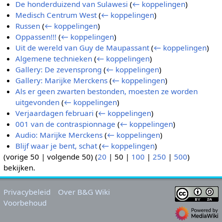
De honderduizend van Sulawesi
(
← koppelingen
)
Medisch Centrum West
(
← koppelingen
)
Russen
(
← koppelingen
)
Oppassen!!!
(
← koppelingen
)
Uit de wereld van Guy de Maupassant
(
← koppelingen
)
Algemene technieken
(
← koppelingen
)
Gallery: De zevensprong
(
← koppelingen
)
Gallery: Marijke Merckens
(
← koppelingen
)
Als er geen zwarten bestonden, moesten ze worden
uitgevonden
(
← koppelingen
)
Verjaardagen februari
(
← koppelingen
)
001 van de contraspionnage
(
← koppelingen
)
Audio: Marijke Merckens
(
← koppelingen
)
Blijf waar je bent, schat
(
← koppelingen
)
(
vorige 50
|
volgende 50
) (
20
|
50
|
100
|
250
|
500
)
bekijken.
Privacybeleid
Over B&G Wiki
Voorbehoud