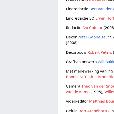
Eindredactie
Bert van der 
Eindredactie EO
Erwin Ho
Redactie
Ivo Cottaar
(2008
Decor
Peter Gabriëlse
(19
(2008)
Decorbouw
Robert Peters
Grafisch ontwerp
Will Bak
Met medewerking van (199
Bonnie St. Claire
,
Bram Bie
Camera
Theo van der Sno
van de Kamp
(1995),
Will
Video-editor
Matthias Bo
Geluid
Bert Arendhorst
(19