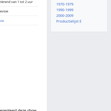
riërend van 1 tot 2 uur
1970-1979
1990-1999
levisie
2000-2009
via
Productielijst E
esenteert deze show