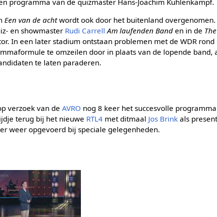
n een programma van de quizmaster Hans-Joachim Kuhlenkampf.
an
Een van de acht
wordt ook door het buitenland overgenomen. 
uiz- en showmaster
Rudi Carrell
Am laufenden Band
en in de
The
tor. In een later stadium ontstaan problemen met de WDR rond 
ammaformule te omzeilen door in plaats van de lopende band, a
andidaten te laten paraderen.
 op verzoek van de
AVRO
nog 8 keer het succesvolle programm
ijdje terug bij het nieuwe
RTL4
met ditmaal
Jos Brink
als present
r weer opgevoerd bij speciale gelegenheden.