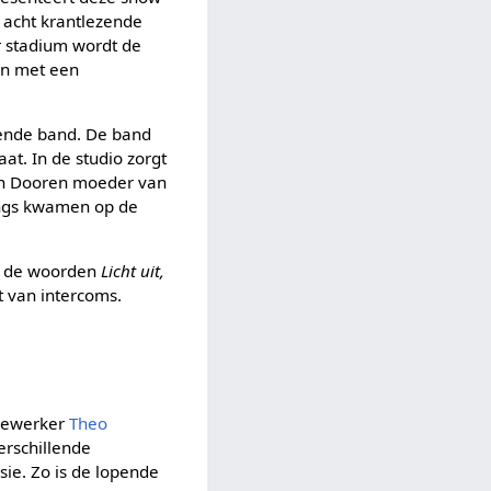
t acht krantlezende
r stadium wordt de
en met een
pende band. De band
t. In de studio zorgt
van Dooren moeder van
langs kwamen op de
k de woorden
Licht uit,
t van intercoms.
edewerker
Theo
erschillende
ie. Zo is de lopende