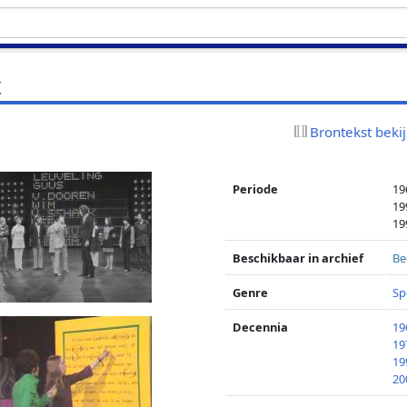
t
Brontekst beki
Periode
19
19
19
Beschikbaar in archief
Be
Genre
Sp
Decennia
19
19
19
20