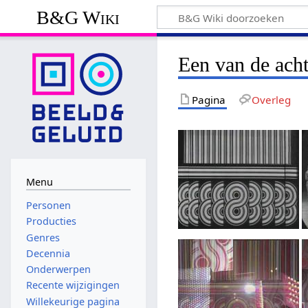
B&G Wiki
Een van de ach
Pagina
Overleg
Menu
Personen
Producties
Genres
Decennia
Onderwerpen
Recente wijzigingen
Willekeurige pagina