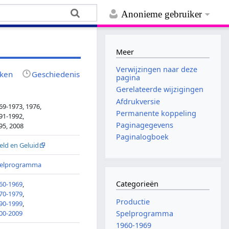
Anonieme gebruiker
Meer
Verwijzingen naar deze
jken
Geschiedenis
pagina
Gerelateerde wijzigingen
Afdrukversie
69-1973, 1976,
Permanente koppeling
91-1992,
Paginagegevens
95, 2008
Paginalogboek
eld en Geluid
elprogramma
Categorieën
60-1969
,
70-1979
,
Productie
90-1999
,
00-2009
Spelprogramma
1960-1969