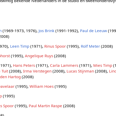
ntwintig Bekende Nederlanders in de studio en tweehonderdvijfti
n
(1969-1973, 1976),
Jos Brink
(1991-1992),
Paul de Leeuw
(199
2008)
970),
Leen Timp
(1971),
Rinus Spoor
(1995),
Rolf Meter
(2008)
horst
(1995),
Angelique Ruys
(2008)
(1971),
Hans Peters
(1971),
Carla Lammers
(1971),
Mies Timp
(
 Tuit
(2008),
Irma Verstegen
(2008),
Lucas Stijnman
(2008),
Lin
 den Hartog
(2008)
Davelaar
(1995),
William Hoes
(1995)
p
(1995)
us Spoor
(1995),
Paul Martin Raspe
(2008)
8)