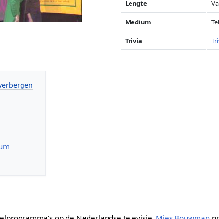
Lengte
Va
Medium
Te
Trivia
Tri
ium
pelprogramma's op de Nederlandse televisie.
Mies Bouwman
pr