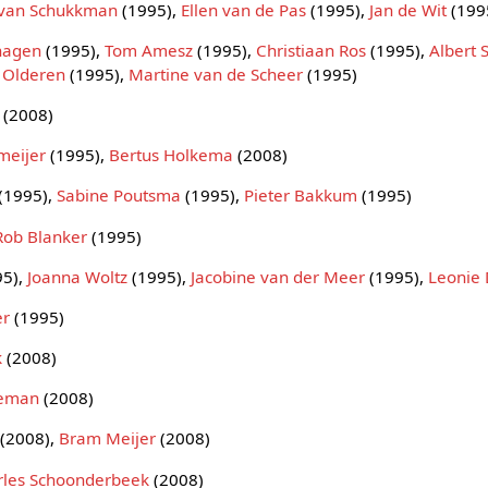
van Schukkman
(1995),
Ellen van de Pas
(1995),
Jan de Wit
(199
hagen
(1995),
Tom Amesz
(1995),
Christiaan Ros
(1995),
Albert 
 Olderen
(1995),
Martine van de Scheer
(1995)
(2008)
meijer
(1995),
Bertus Holkema
(2008)
(1995),
Sabine Poutsma
(1995),
Pieter Bakkum
(1995)
Rob Blanker
(1995)
95),
Joanna Woltz
(1995),
Jacobine van der Meer
(1995),
Leonie
er
(1995)
k
(2008)
teman
(2008)
(2008),
Bram Meijer
(2008)
rles Schoonderbeek
(2008)