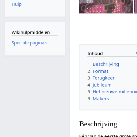
Hulp
Wikihulpmiddelen
Speciale pagina's
Inhoud
1
Beschrijving
2
Format
3
Terugkeer
4
Jubileum
5
Het nieuwe millenn
6
Makers
Beschrijving
Eén van de eerste grote s