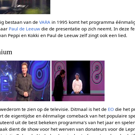
rig bestaan van de
VARA
in 1995 komt het programma éénmalig 
maar
Paul de Leeuw
die de presentatie op zich neemt. In deze fe
 van Peppi en Kokki en Paul de Leeuw zelf zingt ook een lied.
nium
wederom te zien op de televisie. Ditmaal is het de
EO
die het p
rt de eigentijdse en éénmalige comeback van het populaire s
ruteerd uit de best bekeken programma’s van het jaar en spel
maak dient de show voor het werven van donateurs voor de Lepra