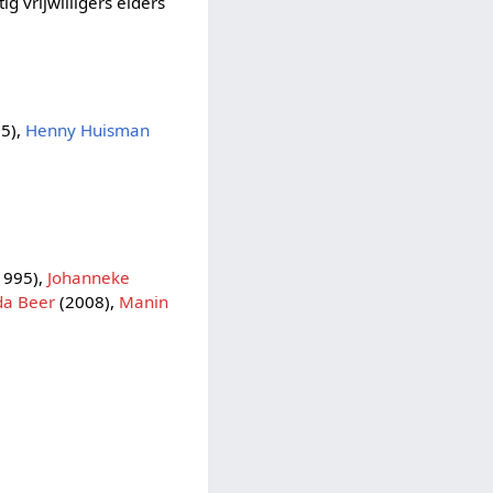
g vrijwilligers elders
5),
Henny Huisman
1995),
Johanneke
da Beer
(2008),
Manin