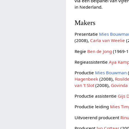
via een belpanel van vijfe
in Nederland.
Makers
Presentatie
Mies Bouwma
(2008),
Carla van Weelie
(
Regie
Ben de Jong
(1969-1
Regieassistentie
Aya Kamp
Productie
Mies Bouwman
Hagenbeek
(2008),
Rosilde
van 't Slot
(2008),
Govinda
Productie assistentie
Gijs 
Productie leiding
Mies Tim
Uitvoerend producent
Rin
Producent
Ivo Cottaar
(200