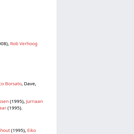
008),
Rob Verhoog
co Borsato
, Dave,
ssen
(1995),
Jurriaan
aar
(1995).
shout
(1995),
Eiko