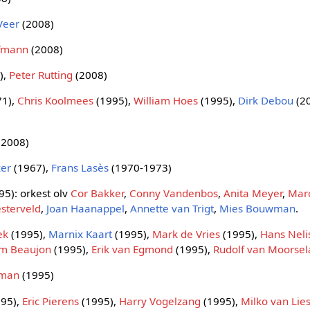
Veer
(2008)
ffmann
(2008)
),
Peter Rutting
(2008)
71),
Chris Koolmees
(1995),
William Hoes
(1995),
Dirk Debou
(2
(2008)
ker
(1967),
Frans Lasès
(1970-1973)
5): orkest olv
Cor Bakker
,
Conny Vandenbos
,
Anita Meyer
,
Mar
sterveld
,
Joan Haanappel
,
Annette van Trigt
,
Mies Bouwman
.
ek
(1995),
Marnix Kaart
(1995),
Mark de Vries
(1995),
Hans Neli
em Beaujon
(1995),
Erik van Egmond
(1995),
Rudolf van Moorsel
uman
(1995)
95),
Eric Pierens
(1995),
Harry Vogelzang
(1995),
Milko van Lie