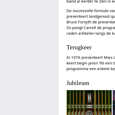
band al eerder te zien i
De succesvolle formule v
presenteert landgenoot q
Bruce Forsyth de presenta
Zo poogt Carrell de progr
raden artikelen langs de k
Terugkeer
In 1976 presenteert Mies
keert begin jaren '90 een t
programma een enkele kee
Jubileum