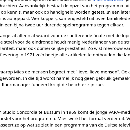
pdrachten. Aanvankelijk bestaat de opzet van het programma ui
n op kennis, maar ook op handigheid worden getest. In een late
s aangepast. Vier koppels, samengesteld uit twee familieled
n in een bijna twee uur durende spelprogramma tegen elkaar.
lange zit alleen al waard voor de spetterende finale met de lo
e stoel voor de eindronde houdt menig Nederlander van de straa
hilariteit, maar ook opmerkelijke prestaties. Zo wist mevrouw 
aflevering in 1971 zo'n beetje alle artikelen te onthouden die 
aarop Mies de mensen begroet met "lieve, lieve mensen". Oo
 geworden. In die tijd wordt namelijk nog geen gebruik gemaak
 floormanager fungeert krijgt de belichter zijn cue.
in Studio Concordia te Bussum in 1969 komt de jonge VARA-m
rstel voor het programma. Mies werkt het format verder uit. V
seert ze op wat ze ziet in een programma van de Duitse televis