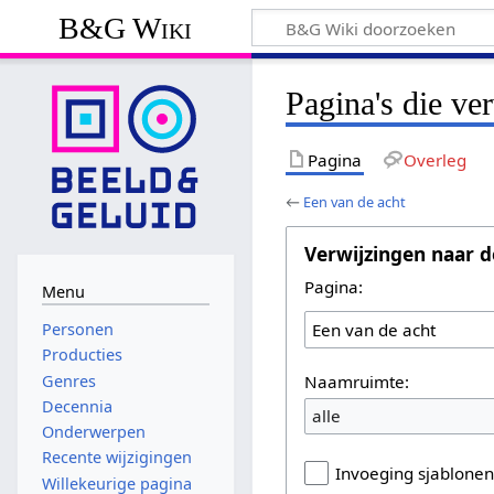
B&G Wiki
Pagina's die ve
Pagina
Overleg
←
Een van de acht
Verwijzingen naar d
Pagina:
Menu
Personen
Producties
Naamruimte:
Genres
Decennia
alle
Onderwerpen
Recente wijzigingen
Invoeging sjablone
Willekeurige pagina