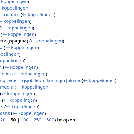
 koppelingen
)
 koppelingen
)
enbogaard
(
← koppelingen
)
← koppelingen
)
(
← koppelingen
)
(
← koppelingen
)
erwijspagina)
(
← koppelingen
)
ia
(
← koppelingen
)
pelingen
)
oppelingen
)
n
(
← koppelingen
)
media
(
← koppelingen
)
arig regeringsjubileum koningin Juliana
(
← koppelingen
)
e media
(
← koppelingen
)
(
← koppelingen
)
e
(
← koppelingen
)
rs
(
← koppelingen
)
mans
(
← koppelingen
)
(
20
|
50
|
100
|
250
|
500
) bekijken.