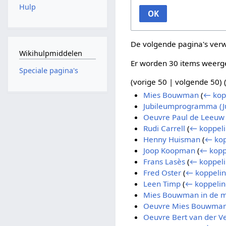
Hulp
OK
De volgende pagina's ver
Wikihulpmiddelen
Er worden 30 items weerg
Speciale pagina's
(
vorige 50
|
volgende 50
) 
Mies Bouwman
(
← kop
Jubileumprogramma (Jul
Oeuvre Paul de Leeuw
Rudi Carrell
(
← koppel
Henny Huisman
(
← kop
Joop Koopman
(
← kopp
Frans Lasès
(
← koppel
Fred Oster
(
← koppeli
Leen Timp
(
← koppeli
Mies Bouwman in de 
Oeuvre Mies Bouwma
Oeuvre Bert van der V