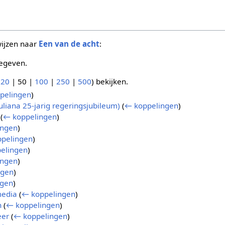
wijzen naar
Een van de acht
:
egeven.
(
20
|
50
|
100
|
250
|
500
) bekijken.
pelingen
)
iana 25-jarig regeringsjubileum)
(
← koppelingen
)
(
← koppelingen
)
ingen
)
pelingen
)
elingen
)
ingen
)
ngen
)
ngen
)
media
(
← koppelingen
)
n
(
← koppelingen
)
eer
(
← koppelingen
)