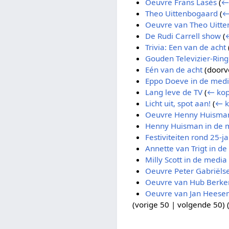
Oeuvre Frans Lasès
(
←
Theo Uittenbogaard
(
←
Oeuvre van Theo Uitt
De Rudi Carrell show
(
Trivia: Een van de acht
Gouden Televizier-Ring
Eén van de acht
(doorv
Eppo Doeve in de med
Lang leve de TV
(
← kop
Licht uit, spot aan!
(
← k
Oeuvre Henny Huisma
Henny Huisman in de 
Festiviteiten rond 25-j
Annette van Trigt in d
Milly Scott in de media
Oeuvre Peter Gabriëls
Oeuvre van Hub Berke
Oeuvre van Jan Heese
(
vorige 50
|
volgende 50
) 