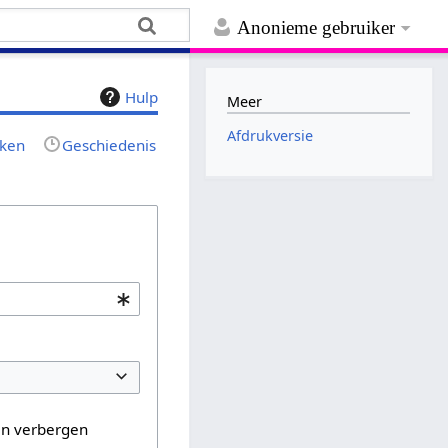
Anonieme gebruiker
Hulp
Meer
Afdrukversie
jken
Geschiedenis
en verbergen