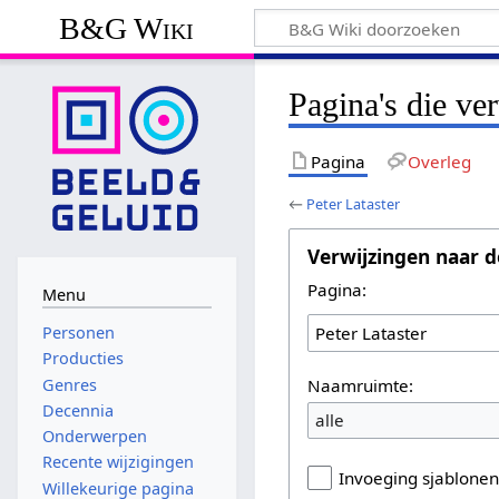
B&G Wiki
Pagina's die ve
Pagina
Overleg
←
Peter Lataster
Verwijzingen naar d
Pagina:
Menu
Personen
Producties
Naamruimte:
Genres
Decennia
alle
Onderwerpen
Recente wijzigingen
Invoeging sjablone
Willekeurige pagina