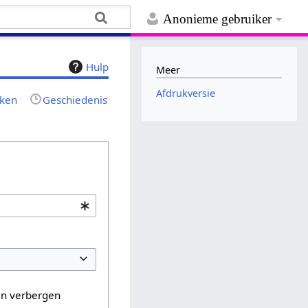
Anonieme gebruiker
Hulp
Meer
Afdrukversie
jken
Geschiedenis
en verbergen