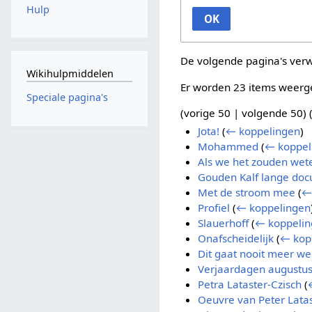
Hulp
OK
De volgende pagina's ver
Wikihulpmiddelen
Er worden 23 items weerg
Speciale pagina's
(
vorige 50
|
volgende 50
) 
Jota!
(
← koppelingen
)
Mohammed
(
← koppel
Als we het zouden wet
Gouden Kalf lange doc
Met de stroom mee
(
←
Profiel
(
← koppelingen
Slauerhoff
(
← koppelin
Onafscheidelijk
(
← kop
Dit gaat nooit meer w
Verjaardagen augustu
Petra Lataster-Czisch
(
Oeuvre van Peter Lata