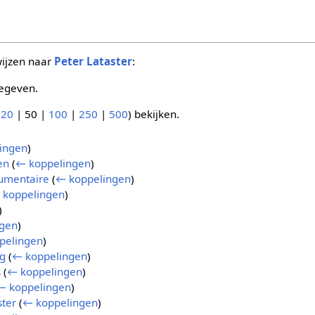
wijzen naar
Peter Lataster
:
egeven.
(
20
|
50
|
100
|
250
|
500
) bekijken.
ingen
)
en
(
← koppelingen
)
umentaire
(
← koppelingen
)
 koppelingen
)
)
gen
)
pelingen
)
eg
(
← koppelingen
)
s
(
← koppelingen
)
← koppelingen
)
ster
(
← koppelingen
)