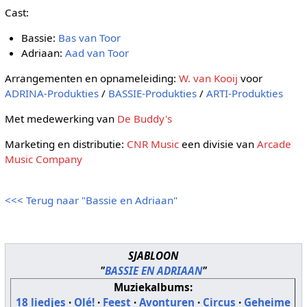
Cast:
Bassie:
Bas van Toor
Adriaan:
Aad van Toor
Arrangementen en opnameleiding:
W. van Kooij
voor
ADRINA-Produkties
/
BASSIE-Produkties
/
ARTI-Produkties
Met medewerking van
De Buddy's
Marketing en distributie:
CNR Music
een divisie van
Arcade
Music Company
<<< Terug naar "Bassie en Adriaan"
SJABLOON
"
BASSIE EN ADRIAAN
"
Muziekalbums:
18 liedjes
·
Olé!
·
Feest
·
Avonturen
·
Circus
·
Geheime