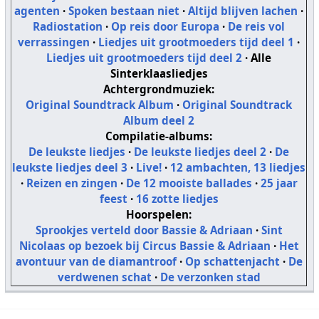
agenten
·
Spoken bestaan niet
·
Altijd blijven lachen
·
Radiostation
·
Op reis door Europa
·
De reis vol
verrassingen
·
Liedjes uit grootmoeders tijd deel 1
·
Liedjes uit grootmoeders tijd deel 2
·
Alle
Sinterklaasliedjes
Achtergrondmuziek:
Original Soundtrack Album
·
Original Soundtrack
Album deel 2
Compilatie-albums:
De leukste liedjes
·
De leukste liedjes deel 2
·
De
leukste liedjes deel 3
·
Live!
·
12 ambachten, 13 liedjes
·
Reizen en zingen
·
De 12 mooiste ballades
·
25 jaar
feest
·
16 zotte liedjes
Hoorspelen:
Sprookjes verteld door Bassie & Adriaan
·
Sint
Nicolaas op bezoek bij Circus Bassie & Adriaan
·
Het
avontuur van de diamantroof
·
Op schattenjacht
·
De
verdwenen schat
·
De verzonken stad