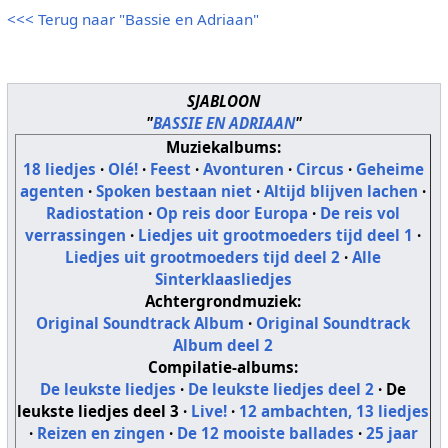
<<< Terug naar "Bassie en Adriaan"
SJABLOON
"
BASSIE EN ADRIAAN
"
Muziekalbums:
18 liedjes
·
Olé!
·
Feest
·
Avonturen
·
Circus
·
Geheime
agenten
·
Spoken bestaan niet
·
Altijd blijven lachen
·
Radiostation
·
Op reis door Europa
·
De reis vol
verrassingen
·
Liedjes uit grootmoeders tijd deel 1
·
Liedjes uit grootmoeders tijd deel 2
·
Alle
Sinterklaasliedjes
Achtergrondmuziek:
Original Soundtrack Album
·
Original Soundtrack
Album deel 2
Compilatie-albums:
De leukste liedjes
·
De leukste liedjes deel 2
·
De
leukste liedjes deel 3
·
Live!
·
12 ambachten, 13 liedjes
·
Reizen en zingen
·
De 12 mooiste ballades
·
25 jaar