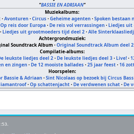
"
BASSIE EN ADRIAAN
"
Muziekalbums:
t
·
Avonturen
·
Circus
·
Geheime agenten
·
Spoken bestaan n
·
Op reis door Europa
·
De reis vol verrassingen
·
Liedjes uit
·
Liedjes uit grootmoeders tijd deel 2
·
Alle Sinterklaaslied
Achtergrondmuziek:
ginal Soundtrack Album
·
Original Soundtrack Album deel 2
Compilatie-albums:
e leukste liedjes deel 2
·
De leukste liedjes deel 3
·
Live!
·
1
en en zingen
·
De 12 mooiste ballades
·
25 jaar feest
·
16 zot
Hoorspelen:
or Bassie & Adriaan
·
Sint Nicolaas op bezoek bij Circus Bas
diamantroof
·
Op schattenjacht
·
De verdwenen schat
·
De v
:53.