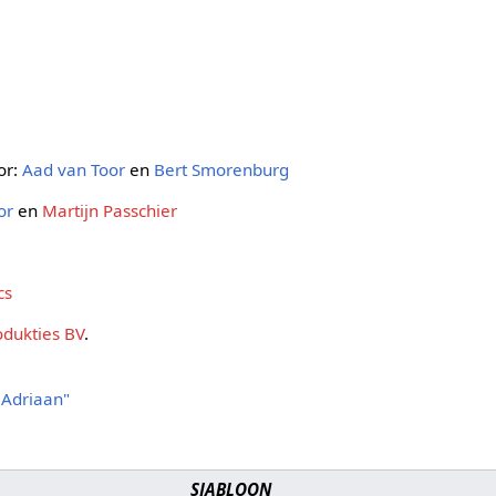
or:
Aad van Toor
en
Bert Smorenburg
or
en
Martijn Passchier
cs
odukties BV
.
 Adriaan"
SJABLOON