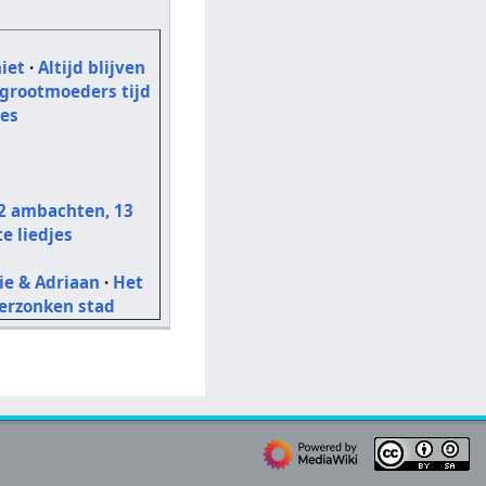
iet
·
Altijd blijven
 grootmoeders tijd
jes
2 ambachten, 13
te liedjes
sie & Adriaan
·
Het
erzonken stad