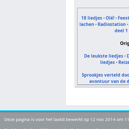
18 liedjes
·
Olé!
·
Fees
lachen
·
Radiostation
deel 1
Ori
De leukste liedjes
·
D
liedjes
·
Reiz
Sprookjes verteld do
avontuur van de 
Deze pagina is voor het laatst bewerkt op 12 nov 2014 om 11