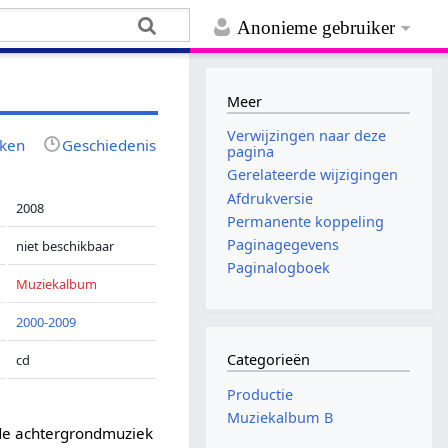
Anonieme gebruiker
Meer
Verwijzingen naar deze
jken
Geschiedenis
pagina
Gerelateerde wijzigingen
Afdrukversie
2008
Permanente koppeling
Paginagegevens
niet beschikbaar
Paginalogboek
Muziekalbum
2000-2009
Categorieën
cd
Productie
Muziekalbum B
 de achtergrondmuziek