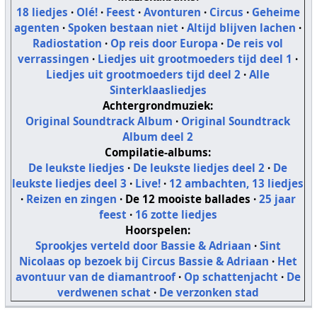
18 liedjes
·
Olé!
·
Feest
·
Avonturen
·
Circus
·
Geheime
agenten
·
Spoken bestaan niet
·
Altijd blijven lachen
·
Radiostation
·
Op reis door Europa
·
De reis vol
verrassingen
·
Liedjes uit grootmoeders tijd deel 1
·
Liedjes uit grootmoeders tijd deel 2
·
Alle
Sinterklaasliedjes
Achtergrondmuziek:
Original Soundtrack Album
·
Original Soundtrack
Album deel 2
Compilatie-albums:
De leukste liedjes
·
De leukste liedjes deel 2
·
De
leukste liedjes deel 3
·
Live!
·
12 ambachten, 13 liedjes
·
Reizen en zingen
·
De 12 mooiste ballades
·
25 jaar
feest
·
16 zotte liedjes
Hoorspelen:
Sprookjes verteld door Bassie & Adriaan
·
Sint
Nicolaas op bezoek bij Circus Bassie & Adriaan
·
Het
avontuur van de diamantroof
·
Op schattenjacht
·
De
verdwenen schat
·
De verzonken stad