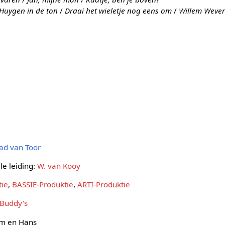
 Huygen in de ton
/
Draai het wieletje nog eens om
/
Willem Weve
ad van Toor
e leiding:
W. van Kooy
tie
,
BASSIE-Produktie
,
ARTI-Produktie
Buddy's
im en Hans