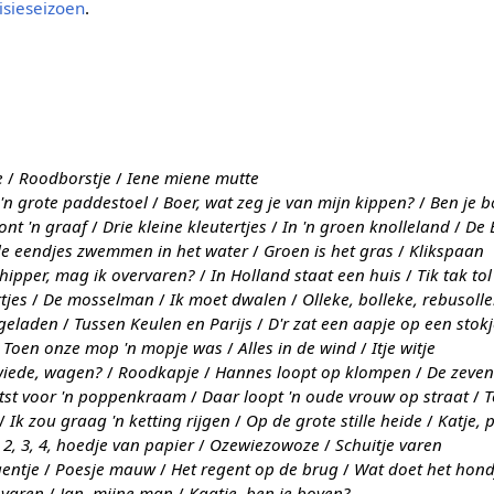
isieseizoen
.
e
/
Roodborstje
/
Iene miene mutte
'n grote paddestoel
/
Boer, wat zeg je van mijn kippen?
/
Ben je 
nt 'n graaf
/
Drie kleine kleutertjes
/
In 'n groen knolleland
/
De 
le eendjes zwemmen in het water
/
Groen is het gras
/
Klikspaan
hipper, mag ik overvaren?
/
In Holland staat een huis
/
Tik tak tol
tjes
/
De mosselman
/
Ik moet dwalen
/
Olleke, bolleke, rebusoll
lgeladen
/
Tussen Keulen en Parijs
/
D'r zat een aapje op een stok
/
Toen onze mop 'n mopje was
/
Alles in de wind
/
Itje witje
wiede, wagen?
/
Roodkapje
/
Hannes loopt op klompen
/
De zeve
tst voor 'n poppenkraam
/
Daar loopt 'n oude vrouw op straat
/
T
/
Ik zou graag 'n ketting rijgen
/
Op de grote stille heide
/
Katje, 
, 2, 3, 4, hoedje van papier
/
Ozewiezowoze
/
Schuitje varen
agentje
/
Poesje mauw
/
Het regent op de brug
/
Wat doet het hond
 varen
/
Jan, mijne man
/
Kaatje, ben je boven?