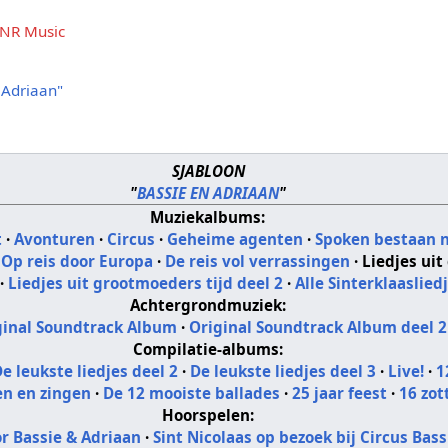
NR Music
 Adriaan"
SJABLOON
"
BASSIE EN ADRIAAN
"
Muziekalbums:
t
·
Avonturen
·
Circus
·
Geheime agenten
·
Spoken bestaan n
·
Op reis door Europa
·
De reis vol verrassingen
·
Liedjes uit
·
Liedjes uit grootmoeders tijd deel 2
·
Alle Sinterklaaslied
Achtergrondmuziek:
ginal Soundtrack Album
·
Original Soundtrack Album deel 2
Compilatie-albums:
e leukste liedjes deel 2
·
De leukste liedjes deel 3
·
Live!
·
1
en en zingen
·
De 12 mooiste ballades
·
25 jaar feest
·
16 zot
Hoorspelen:
or Bassie & Adriaan
·
Sint Nicolaas op bezoek bij Circus Bas