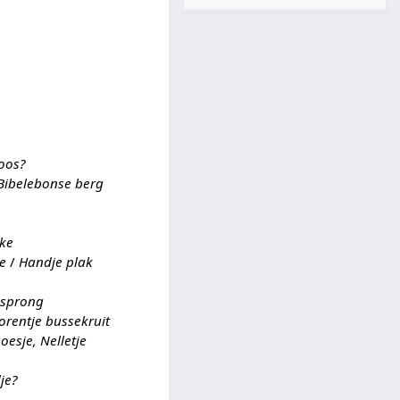
boos?
Bibelebonse berg
eke
je
/
Handje plak
nsprong
orentje bussekruit
poesje, Nelletje
je?