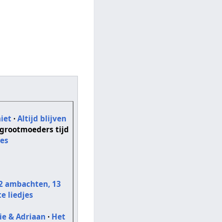
iet
·
Altijd blijven
 grootmoeders tijd
jes
2 ambachten, 13
te liedjes
sie & Adriaan
·
Het