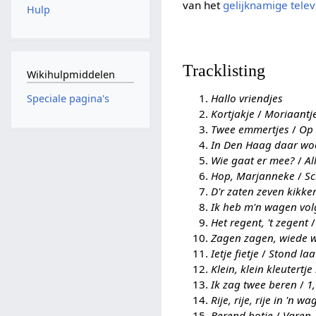
van het
gelijknamige telev
Hulp
Tracklisting
Wikihulpmiddelen
Hallo vriendjes
Speciale pagina's
Kortjakje
/
Moriaantj
Twee emmertjes
/
Op 
In Den Haag daar woo
Wie gaat er mee?
/
Al
Hop, Marjanneke
/
Sc
D'r zaten zeven kikker
Ik heb m'n wagen vo
Het regent, 't zegent
Zagen zagen, wiede 
Ietje fietje
/
Stond laa
Klein, klein kleutertje
Ik zag twee beren
/
1
Rije, rije, rije in 'n w
Berend botje
/
Varen,