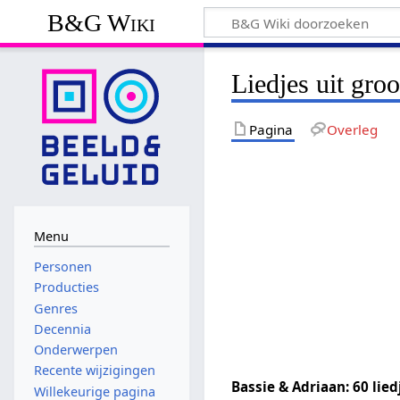
B&G Wiki
Liedjes uit gro
Pagina
Overleg
Menu
Personen
Producties
Genres
Decennia
Onderwerpen
Recente wijzigingen
Bassie & Adriaan: 60 lie
Willekeurige pagina