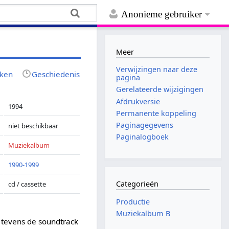
Anonieme gebruiker
Meer
Verwijzingen naar deze
jken
Geschiedenis
pagina
Gerelateerde wijzigingen
Afdrukversie
1994
Permanente koppeling
Paginagegevens
niet beschikbaar
Paginalogboek
Muziekalbum
1990-1999
Categorieën
cd / cassette
Productie
Muziekalbum B
tevens de soundtrack