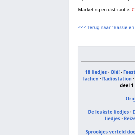
Marketing en distributie:
C
<<< Terug naar "Bassie en
18 liedjes
·
Olé!
·
Fees
lachen
·
Radiostation
deel 1
Ori
De leukste liedjes
·
D
liedjes
·
Reiz
Sprookjes verteld do