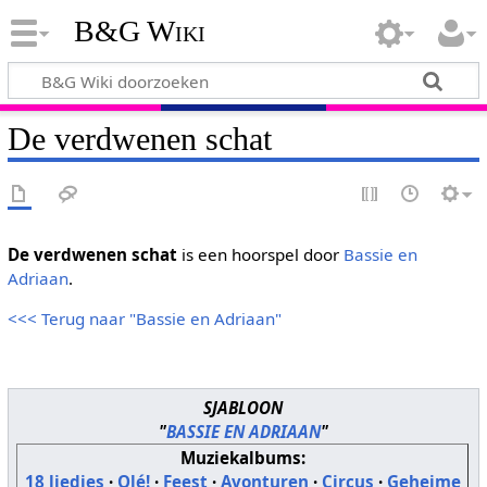
B&G Wiki
De verdwenen schat
De verdwenen schat
is een hoorspel door
Bassie en
Adriaan
.
<<< Terug naar "Bassie en Adriaan"
SJABLOON
"
BASSIE EN ADRIAAN
"
Muziekalbums:
18 liedjes
·
Olé!
·
Feest
·
Avonturen
·
Circus
·
Geheime