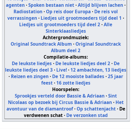
agenten
·
Spoken bestaan niet
·
Altijd blijven lachen
·
Radiostation
·
Op reis door Europa
·
De reis vol
verrassingen
·
Liedjes uit grootmoeders tijd deel 1
·
Liedjes uit grootmoeders tijd deel 2
·
Alle
Sinterklaasliedjes
Achtergrondmuziek:
Original Soundtrack Album
·
Original Soundtrack
Album deel 2
Compilatie-albums:
De leukste liedjes
·
De leukste liedjes deel 2
·
De
leukste liedjes deel 3
·
Live!
·
12 ambachten, 13 liedjes
·
Reizen en zingen
·
De 12 mooiste ballades
·
25 jaar
feest
·
16 zotte liedjes
Hoorspelen:
Sprookjes verteld door Bassie & Adriaan
·
Sint
Nicolaas op bezoek bij Circus Bassie & Adriaan
·
Het
avontuur van de diamantroof
·
Op schattenjacht
·
De
verdwenen schat
·
De verzonken stad