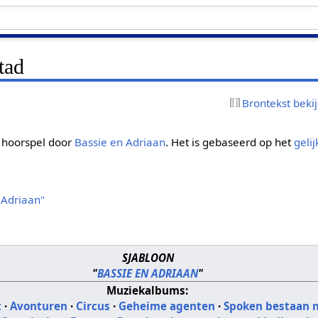
tad
Brontekst beki
 hoorspel door
Bassie en Adriaan
. Het is gebaseerd op het
geli
 Adriaan"
SJABLOON
"
BASSIE EN ADRIAAN
"
Muziekalbums:
t
·
Avonturen
·
Circus
·
Geheime agenten
·
Spoken bestaan n