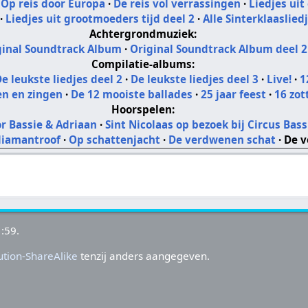
·
Op reis door Europa
·
De reis vol verrassingen
·
Liedjes uit
·
Liedjes uit grootmoeders tijd deel 2
·
Alle Sinterklaaslied
Achtergrondmuziek:
ginal Soundtrack Album
·
Original Soundtrack Album deel 2
Compilatie-albums:
e leukste liedjes deel 2
·
De leukste liedjes deel 3
·
Live!
·
1
en en zingen
·
De 12 mooiste ballades
·
25 jaar feest
·
16 zot
Hoorspelen:
or Bassie & Adriaan
·
Sint Nicolaas op bezoek bij Circus Bas
diamantroof
·
Op schattenjacht
·
De verdwenen schat
·
De v
:59.
tion-ShareAlike
tenzij anders aangegeven.