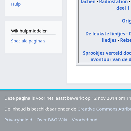
lachen
·
Radiostation
Hulp
deel 1
Ori
Wikihulpmiddelen
De leukste liedjes
·
D
liedjes
·
Reiz
Speciale pagina's
Sprookjes verteld do
avontuur van de 
Deze pagina is voor het laatst bewerkt op 12 nov 2014 om 11
De inhoud is beschikbaar onder de
Creative Commons Attribu
Privacybeleid
Over B&G Wiki
Voorbehoud