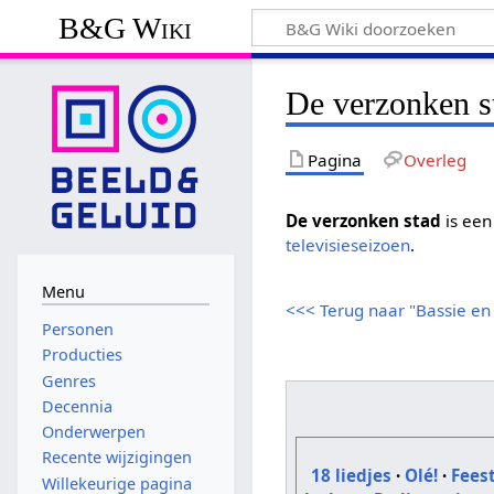
B&G Wiki
De verzonken s
Pagina
Overleg
De verzonken stad
is een
televisieseizoen
.
Menu
<<< Terug naar "Bassie en
Personen
Producties
Genres
Decennia
Onderwerpen
Recente wijzigingen
18 liedjes
·
Olé!
·
Fees
Willekeurige pagina