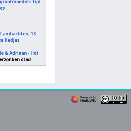
 grootmoeders tijd
jes
2 ambachten, 13
te liedjes
sie & Adriaan
·
Het
erzonken stad