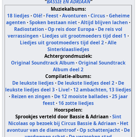
"
BASSIE EN ADRIAAN
"
Muziekalbums:
18 liedjes
·
Olé!
·
Feest
·
Avonturen
·
Circus
·
Geheime
agenten
·
Spoken bestaan niet
·
Altijd blijven lachen
·
Radiostation
·
Op reis door Europa
·
De reis vol
verrassingen
·
Liedjes uit grootmoeders tijd deel 1
·
Liedjes uit grootmoeders tijd deel 2
·
Alle
Sinterklaasliedjes
Achtergrondmuziek:
Original Soundtrack Album
·
Original Soundtrack
Album deel 2
Compilatie-albums:
De leukste liedjes
·
De leukste liedjes deel 2
·
De
leukste liedjes deel 3
·
Live!
·
12 ambachten, 13 liedjes
·
Reizen en zingen
·
De 12 mooiste ballades
·
25 jaar
feest
·
16 zotte liedjes
Hoorspelen:
Sprookjes verteld door Bassie & Adriaan
·
Sint
Nicolaas op bezoek bij Circus Bassie & Adriaan
·
Het
avontuur van de diamantroof
·
Op schattenjacht
·
De
verdwenen schat
·
De verzonken stad