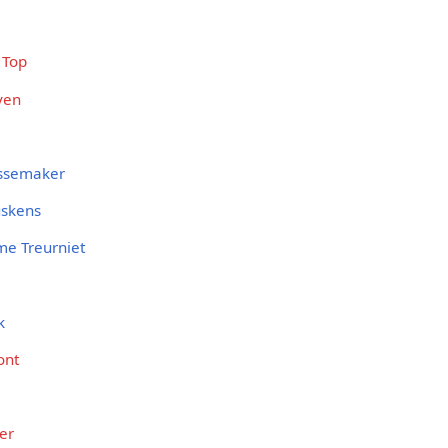
 Top
ven
ussemaker
uskens
e Treurniet
k
ont
er