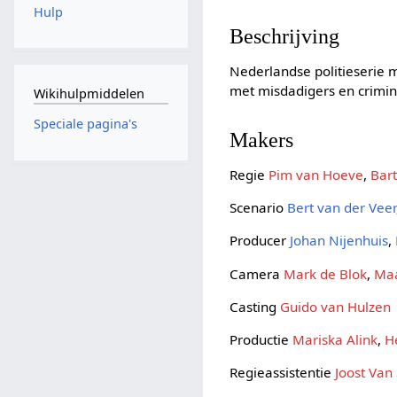
Hulp
Beschrijving
Nederlandse politieserie m
met misdadigers en crimine
Wikihulpmiddelen
Speciale pagina's
Makers
Regie
Pim van Hoeve
,
Bar
Scenario
Bert van der Veer
Producer
Johan Nijenhuis
,
Camera
Mark de Blok
,
Maa
Casting
Guido van Hulzen
Productie
Mariska Alink
,
H
Regieassistentie
Joost Van