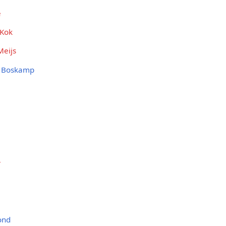
e
 Kok
Meijs
 Boskamp
r
ond