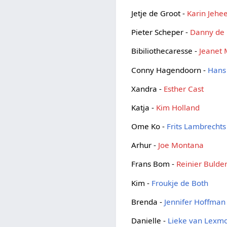
Jetje de Groot -
Karin Jehe
Pieter Scheper -
Danny de
Bibiliothecaresse -
Jeanet 
Conny Hagendoorn -
Hans
Xandra -
Esther Cast
Katja -
Kim Holland
Ome Ko -
Frits Lambrechts
Arhur -
Joe Montana
Frans Bom -
Reinier Bulde
Kim -
Froukje de Both
Brenda -
Jennifer Hoffman
Danielle -
Lieke van Lexm