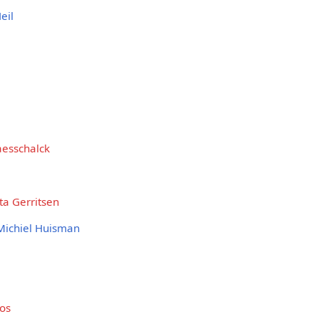
eil
aesschalck
ta Gerritsen
Michiel Huisman
os