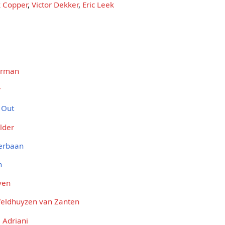
k Copper
,
Victor Dekker
,
Eric Leek
erman
r
a Out
lder
erbaan
n
ven
 Veldhuyzen van Zanten
a Adriani