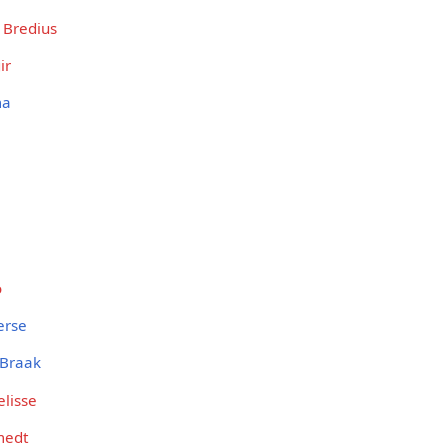
Bredius
ir
ma
o
erse
r Braak
elisse
medt