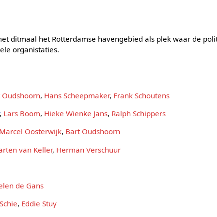
et ditmaal het Rotterdamse havengebied als plek waar de polit
le organistaties.
t Oudshoorn
,
Hans Scheepmaker
,
Frank Schoutens
,
Lars Boom
,
Hieke Wienke Jans
,
Ralph Schippers
Marcel Oosterwijk
,
Bart Oudshoorn
rten van Keller
,
Herman Verschuur
elen de Gans
 Schie
,
Eddie Stuy