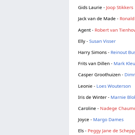
Gids Laurie -
Joop Stikkers
Jack van de Made -
Ronald
Agent -
Robert van Tienho
Elly -
Susan Visser
Harry Simons -
Reinout B
Frits van Dillen -
Mark Kle
Casper Groothuizen -
Dimm
Leonie -
Loes Wouterson
Iris de Winter -
Marnie Blo
Caroline -
Nadege Chaum
Joyce -
Margo Dames
Els -
Peggy Jane de Schepp