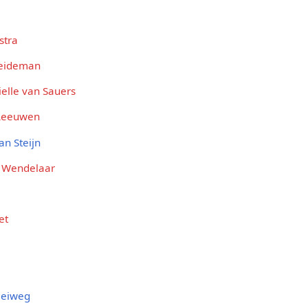
stra
Heideman
elle van Sauers
 Leeuwen
an Steijn
n Wendelaar
et
leiweg