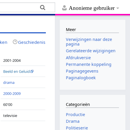
Anonieme gebruiker
Meer
Verwijzingen naar deze
jken
Geschiedenis
pagina
Gerelateerde wijzigingen
Afdrukversie
2001-2004
Permanente koppeling
Paginagegevens
Beeld en Geluid
Paginalogboek
drama
2000-2009
Categorieën
60'00
Productie
televisie
Drama
Politieserie