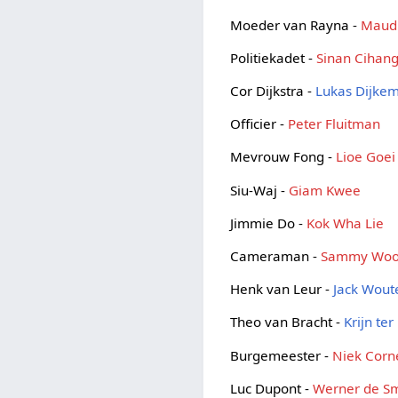
Moeder van Rayna -
Maud 
Politiekadet -
Sinan Cihang
Cor Dijkstra -
Lukas Dijke
Officier -
Peter Fluitman
Mevrouw Fong -
Lioe Goei
Siu-Waj -
Giam Kwee
Jimmie Do -
Kok Wha Lie
Cameraman -
Sammy Wo
Henk van Leur -
Jack Wout
Theo van Bracht -
Krijn te
Burgemeester -
Niek Corn
Luc Dupont -
Werner de S