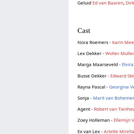
Geluid
Ed van Baaren
,
Dir
Cast
Nora Roemers -
Karin Me
Lex Dekker -
Wolter Mulle
Marga Maarseveld -
Elvir
Busse Dekker -
Edward Ste
Rayna Pascal -
Georgina V
Sonja -
Marit van Boheme
Agent -
Robert van Tienho
Zoey Holleman -
Ellemijn
Ex van Lex -
Arlette Mirell