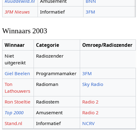
Ruuddewild.nl
Amusement
BNN
3FM Nieuws
Informatief
3FM
Winnaars 2003
Winnaar
Categorie
Omroep/Radiozender
Niet
Radiozender
uitgereikt
Giel Beelen
Programmamaker
3FM
Ton
Radioman
Sky Radio
Lathouwers
Ron Stoeltie
Radiostem
Radio 2
Top 2000
Amusement
Radio 2
Stand.nl
Informatief
NCRV