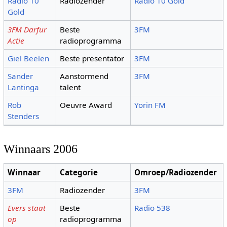
Radio 10
Radiozender
Radio 10 Gold
Gold
3FM Darfur
Beste
3FM
Actie
radioprogramma
Giel Beelen
Beste presentator
3FM
Sander
Aanstormend
3FM
Lantinga
talent
Rob
Oeuvre Award
Yorin FM
Stenders
Winnaars 2006
Winnaar
Categorie
Omroep/Radiozender
3FM
Radiozender
3FM
Evers staat
Beste
Radio 538
op
radioprogramma