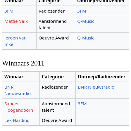
Winnaar
Categorie
Omroep/Radiozender
3FM
Radiozender
3FM
Mattie Valk
Aanstormend
Q-Music
talent
Jeroen van
Oeuvre Award
Q-Music
Inkel
Winnaars 2011
Winnaar
Categorie
Omroep/Radiozender
BNR
Radiozender
BNR Nieuwsradio
Nieuwsradio
Sander
Aanstormend
3FM
Hoogendoorn
talent
Lex Harding
Oeuvre Award