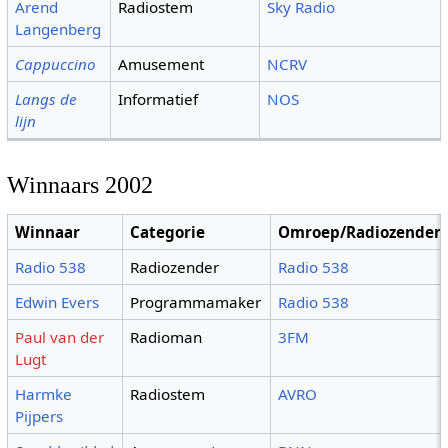
Arend
Radiostem
Sky Radio
Langenberg
Cappuccino
Amusement
NCRV
Langs de
Informatief
NOS
lijn
Winnaars 2002
Winnaar
Categorie
Omroep/Radiozender
Radio 538
Radiozender
Radio 538
Edwin Evers
Programmamaker
Radio 538
Paul van der
Radioman
3FM
Lugt
Harmke
Radiostem
AVRO
Pijpers