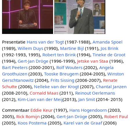
Presentatie
Hans van der Togt
(1987-1988),
Amanda Spoel
(1989),
Willem Duys
(1990),
Martine Bijl
(1991),
Jos Brink
(1992-1993, 1995),
Robert ten Brink
(1994),
Tineke de Groot
(1994),
Gert-Jan Dröge
(1996-1999),
Jetske van Staa
(1996),
Bart Peeters
(2000-2001),
Rolf Wouters
(2002),
Angela
Groothuizen
(2003),
Tooske Breugem
(2004-2005),
Winston
Gerschtanowitz
(2004),
Frits Sissing
(2006-2007),
Renate
Schutte
(2006),
Nelleke van der Krogt
(2007),
Chantal Janzen
(2008-2010),
Cornald Maas
(2011),
Reinout Oerlemans
(2012),
Kim-Lian van der Meij
(2013),
Jan Smit
(2014- 2015)
Commentaar
Eddie Keur
(1997),
Hans Hogendoorn
(2003,
2005),
Rick Romijn
(2004),
Gert-Jan Dröge
(2005),
Robert Paul
(2005),
Koos Postema
(2005),
Karel van de Graaf
(2006)