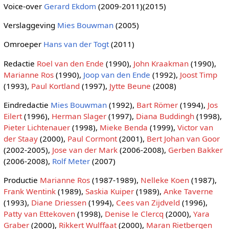
Voice-over
Gerard Ekdom
(2009-2011)(2015)
Verslaggeving
Mies Bouwman
(2005)
Omroeper
Hans van der Togt
(2011)
Redactie
Roel van den Ende
(1990),
John Kraakman
(1990),
Marianne Ros
(1990),
Joop van den Ende
(1992),
Joost Timp
(1993),
Paul Kortland
(1997),
Jytte Beune
(2008)
Eindredactie
Mies Bouwman
(1992),
Bart Römer
(1994),
Jos
Eilert
(1996),
Herman Slager
(1997),
Diana Buddingh
(1998),
Pieter Lichtenauer
(1998),
Mieke Benda
(1999),
Victor van
der Staay
(2000),
Paul Cormont
(2001),
Bert Johan van Goor
(2002-2005),
Jose van der Mark
(2006-2008),
Gerben Bakker
(2006-2008),
Rolf Meter
(2007)
Productie
Marianne Ros
(1987-1989),
Nelleke Koen
(1987),
Frank Wentink
(1989),
Saskia Kuiper
(1989),
Anke Taverne
(1993),
Diane Driessen
(1994),
Cees van Zijdveld
(1996),
Patty van Ettekoven
(1998),
Denise le Clercq
(2000),
Yara
Graber
(2000),
Rikkert Wulffaat
(2000),
Maran Rietbergen