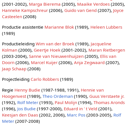
(2001-2002),
Marga Bierema
(2005),
Maaike Verdoes
(2005),
Hanneke Kampschreur
(2006),
Guido van Gend
(2007),
Joyce
Casteelen
(2008)
Productie assistentie
Marianne Blok
(1989),
Heleen Lubbers
(1989)
Productieleiding
Wim van der Broek
(1989),
Jacqueline
Kolman
(2000),
Geertje Hoek
(2001-2002),
Maran Rietbergen
(2003-2004),
Sanne van Nieuwenhuijzen
(2005),
Ellis van
Doorn
(2006),
Marcel Kuijer
(2006),
Anja Zegwaard
(2007),
Jaap Schaap
(2008)
Projectleiding
Carlo Robbers
(1989)
Regie
Henny Budie
(1987-1988, 1991),
Hennie van
Hoogenvest
(1989),
Theo Ordeman
(1990),
Guus Verstaete jr.
(1992),
Rolf Meter
(1993),
Paul Molijn
(1994),
Thomas Aronds
(1996),
Jos Budie
(1997-2000),
Eduard in ' t Veld
(2001),
Keesjan den Daas
(2002, 2006),
Marc Pos
(2003-2005),
Rolf
Meter
(2007-2008)