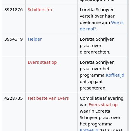
3921876
Schiffers.fm
Loretta Schrijver
vertelt over haar
deelname aan
Wie is
de mol?
.
3954319
Helder
Loretta Schrijver
praat over
dierenrechten.
Evers staat op
Loretta Schrijver
praat over het
programma
Koffietijd
dat zij gaat
presenteren.
4228735
Het beste van Evers
Compilatieaflevering
van
Evers staat op
waarin Loretta
Schrijver praat over
het programma
Koffietijd
dat zij gaat