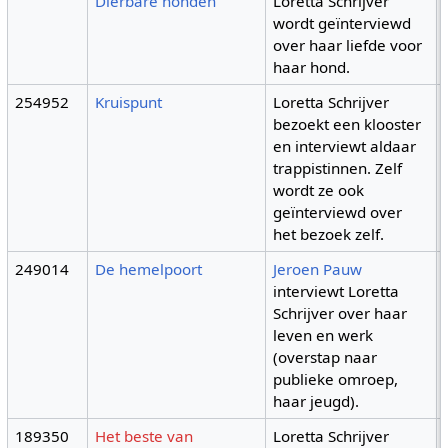
Dierbare honden
Loretta Schrijver
wordt geïnterviewd
over haar liefde voor
haar hond.
254952
Kruispunt
Loretta Schrijver
bezoekt een klooster
en interviewt aldaar
trappistinnen. Zelf
wordt ze ook
geïnterviewd over
het bezoek zelf.
249014
De hemelpoort
Jeroen Pauw
interviewt Loretta
Schrijver over haar
leven en werk
(overstap naar
publieke omroep,
haar jeugd).
189350
Het beste van
Loretta Schrijver