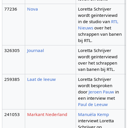
77236
Nova
Loretta Schrijver
wordt geïnterviewd
in de studio van
RTL
Nieuws
over het
schrappen van banen
bij RTL.
326305
Journaal
Loretta Schrijver
wordt geïnterviewd
over het schrappen
van banen bij RTL.
259385
Laat de leeuw
Loretta Schrijver
wordt besproken
door
Jeroen Pauw
in
een interview met
Paul de Leeuw
241053
Markant Nederland
Manuëla Kemp
interviewt Loretta
Schrijver op