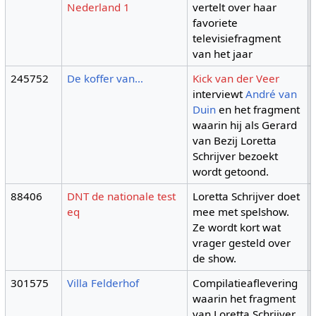
Nederland 1
vertelt over haar
favoriete
televisiefragment
van het jaar
245752
De koffer van…
Kick van der Veer
interviewt
André van
Duin
en het fragment
waarin hij als Gerard
van Bezij Loretta
Schrijver bezoekt
wordt getoond.
88406
DNT de nationale test
Loretta Schrijver doet
eq
mee met spelshow.
Ze wordt kort wat
vrager gesteld over
de show.
301575
Villa Felderhof
Compilatieaflevering
waarin het fragment
van Loretta Schrijver