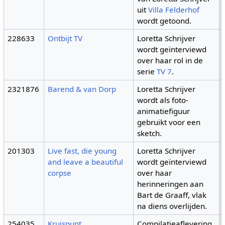
uit
Villa Felderhof
wordt getoond.
228633
Ontbijt TV
Loretta Schrijver
wordt geïnterviewd
over haar rol in de
serie
TV 7
.
2321876
Barend & van Dorp
Loretta Schrijver
wordt als foto-
animatiefiguur
gebruikt voor een
sketch.
201303
Live fast, die young
Loretta Schrijver
and leave a beautiful
wordt geïnterviewd
corpse
over haar
herinneringen aan
Bart de Graaff, vlak
na diens overlijden.
254035
Kruispunt
Compilatieaflevering