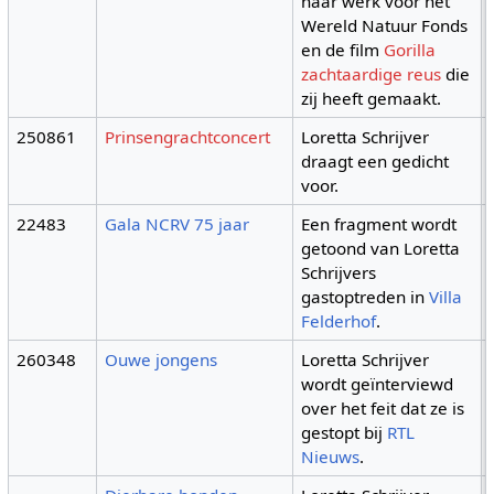
haar werk voor het
Wereld Natuur Fonds
en de film
Gorilla
zachtaardige reus
die
zij heeft gemaakt.
250861
Prinsengrachtconcert
Loretta Schrijver
draagt een gedicht
voor.
22483
Gala NCRV 75 jaar
Een fragment wordt
getoond van Loretta
Schrijvers
gastoptreden in
Villa
Felderhof
.
260348
Ouwe jongens
Loretta Schrijver
wordt geïnterviewd
over het feit dat ze is
gestopt bij
RTL
Nieuws
.