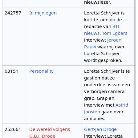
nieuwslezer.
242757
In mijn ogen
Loretta Schrijver is
kort te zien op de
redactie van
RTL
nieuws
.
Tom Egbers
interviewt
Jeroen
Pauw
waarbij over
Loretta Schrijver
wordt gesproken.
63151
Personality
Loretta Schrijver is te
gast omdat ze
onderdeel is van een
verborgen camera
grap. Grap en
interview met
Astrid
Joosten
gaan over
amibities.
252661
De wereld volgens
Gert-Jan Droge
G.B.J. Droge
interviewt Loretta