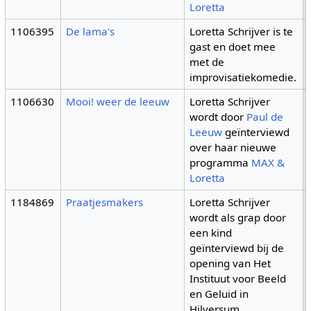
Loretta
1106395
De lama's
Loretta Schrijver is te
gast en doet mee
met de
improvisatiekomedie.
1106630
Mooi! weer de leeuw
Loretta Schrijver
wordt door
Paul de
Leeuw
geïnterviewd
over haar nieuwe
programma
MAX &
Loretta
1184869
Praatjesmakers
Loretta Schrijver
wordt als grap door
een kind
geïnterviewd bij de
opening van Het
Instituut voor Beeld
en Geluid in
Hilversum.