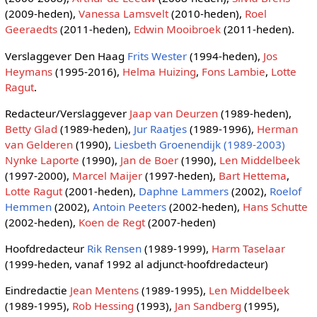
(2009-heden),
Vanessa Lamsvelt
(2010-heden),
Roel
Geeraedts
(2011-heden),
Edwin Mooibroek
(2011-heden).
Verslaggever Den Haag
Frits Wester
(1994-heden),
Jos
Heymans
(1995-2016),
Helma Huizing
,
Fons Lambie
,
Lotte
Ragut
.
Redacteur/Verslaggever
Jaap van Deurzen
(1989-heden),
Betty Glad
(1989-heden),
Jur Raatjes
(1989-1996),
Herman
van Gelderen
(1990),
Liesbeth Groenendijk (1989-2003)
Nynke Laporte
(1990),
Jan de Boer
(1990),
Len Middelbeek
(1997-2000),
Marcel Maijer
(1997-heden),
Bart Hettema
,
Lotte Ragut
(2001-heden),
Daphne Lammers
(2002),
Roelof
Hemmen
(2002),
Antoin Peeters
(2002-heden),
Hans Schutte
(2002-heden),
Koen de Regt
(2007-heden)
Hoofdredacteur
Rik Rensen
(1989-1999),
Harm Taselaar
(1999-heden, vanaf 1992 al adjunct-hoofdredacteur)
Eindredactie
Jean Mentens
(1989-1995),
Len Middelbeek
(1989-1995),
Rob Hessing
(1993),
Jan Sandberg
(1995),