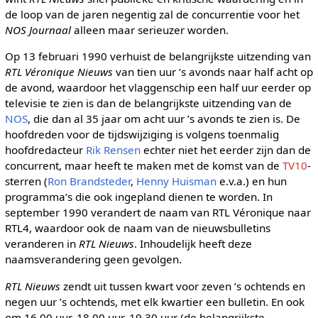
de loop van de jaren negentig zal de concurrentie voor het
NOS Journaal
alleen maar serieuzer worden.
Op 13 februari 1990 verhuist de belangrijkste uitzending van
RTL Véronique Nieuws
van tien uur ’s avonds naar half acht op
de avond, waardoor het vlaggenschip een half uur eerder op
televisie te zien is dan de belangrijkste uitzending van de
NOS
, die dan al 35 jaar om acht uur ’s avonds te zien is. De
hoofdreden voor de tijdswijziging is volgens toenmalig
hoofdredacteur
Rik Rensen
echter niet het eerder zijn dan de
concurrent, maar heeft te maken met de komst van de
TV10
-
sterren (
Ron Brandsteder
,
Henny Huisman
e.v.a.) en hun
programma’s die ook ingepland dienen te worden. In
september 1990 verandert de naam van RTL Véronique naar
RTL4, waardoor ook de naam van de nieuwsbulletins
veranderen in
RTL Nieuws
. Inhoudelijk heeft deze
naamsverandering geen gevolgen.
RTL Nieuws
zendt uit tussen kwart voor zeven ’s ochtends en
negen uur ’s ochtends, met elk kwartier een bulletin. En ook
om 16.00 uur, 18.00 uur, 19.30 uur (de belangrijkste