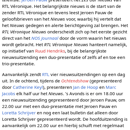
RTL Véronique. Het belangrijkste nieuws is de start van de
zender RTL Véronique en tevens leest Jeroen Pauw de
geloofsbrieven van het
Nieuws
voor, waarbij hij vertelt dat
het
Nieuws
gedegen en alerte berichtgeving zal brengen. Het
RTL Véronique Nieuws
onderscheidt zich op het eerste gezicht
direct van het
NOS Journaal
door de vorm waarin het nieuws
wordt gebracht. Het
RTL Véronique Nieuws
hanteert namelijk,
op initiatief van
Ruud Hendriks
, bij de belangrijkste
nieuwsuitzending een duo-presentatie of zelfs af en toe een
trio-presentatie.
Aanvankelijk zendt
RTL
vier nieuwsuitzendingen op een dag
uit. In de ochtend, tijdens de
Ochtendshow
(gepresenteerd
door
Catherine Keyl
), presenteren
Jan de Hoop
en
Marc
Jacobs
elk half uur het
Nieuws
. ’s Avonds is er om 18.00 uur
een nieuwsuitzending gepresenteerd door Jeroen Pauw, om
22.00 uur met een duo-presentatie met Jeroen Pauw en
Loretta Schrijver
en nog een laat bulletin dat alleen door
Loretta Schrijver gepresenteerd wordt. De hoofduitzending is
aanvankelijk om 22.00 uur en hierbij schuift met regelmaat