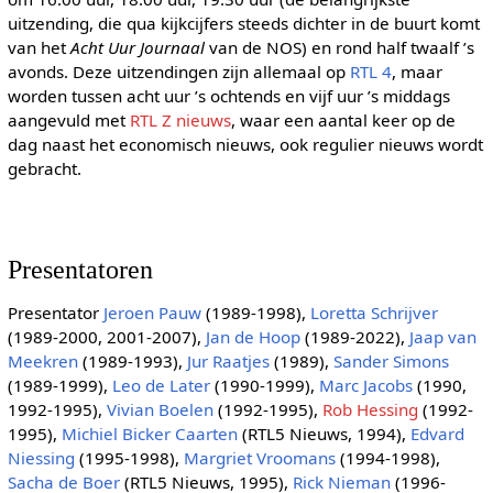
uitzending, die qua kijkcijfers steeds dichter in de buurt komt
van het
Acht Uur Journaal
van de NOS) en rond half twaalf ’s
avonds. Deze uitzendingen zijn allemaal op
RTL 4
, maar
worden tussen acht uur ’s ochtends en vijf uur ’s middags
aangevuld met
RTL Z nieuws
, waar een aantal keer op de
dag naast het economisch nieuws, ook regulier nieuws wordt
gebracht.
Presentatoren
Presentator
Jeroen Pauw
(1989-1998),
Loretta Schrijver
(1989-2000, 2001-2007),
Jan de Hoop
(1989-2022),
Jaap van
Meekren
(1989-1993),
Jur Raatjes
(1989),
Sander Simons
(1989-1999),
Leo de Later
(1990-1999),
Marc Jacobs
(1990,
1992-1995),
Vivian Boelen
(1992-1995),
Rob Hessing
(1992-
1995),
Michiel Bicker Caarten
(RTL5 Nieuws, 1994),
Edvard
Niessing
(1995-1998),
Margriet Vroomans
(1994-1998),
Sacha de Boer
(RTL5 Nieuws, 1995),
Rick Nieman
(1996-