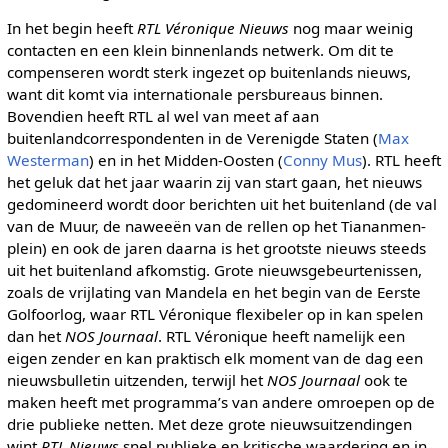
In het begin heeft
RTL Véronique Nieuws
nog maar weinig
contacten en een klein binnenlands netwerk. Om dit te
compenseren wordt sterk ingezet op buitenlands nieuws,
want dit komt via internationale persbureaus binnen.
Bovendien heeft RTL al wel van meet af aan
buitenlandcorrespondenten in de Verenigde Staten (
Max
Westerman
) en in het Midden-Oosten (
Conny Mus
). RTL heeft
het geluk dat het jaar waarin zij van start gaan, het nieuws
gedomineerd wordt door berichten uit het buitenland (de val
van de Muur, de naweeën van de rellen op het Tiananmen-
plein) en ook de jaren daarna is het grootste nieuws steeds
uit het buitenland afkomstig. Grote nieuwsgebeurtenissen,
zoals de vrijlating van Mandela en het begin van de Eerste
Golfoorlog, waar RTL Véronique flexibeler op in kan spelen
dan het
NOS Journaal
. RTL Véronique heeft namelijk een
eigen zender en kan praktisch elk moment van de dag een
nieuwsbulletin uitzenden, terwijl het
NOS Journaal
ook te
maken heeft met programma’s van andere omroepen op de
drie publieke netten. Met deze grote nieuwsuitzendingen
wint
RTL Nieuws
snel publieke en kritische waardering en in