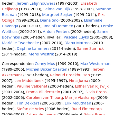
heden),
Jeroen Latijnhouwers
(1997-2003),
Elisabeth
Heijkoop
(1997-2003),
Selma van Dijk
(1998-2003),
Suzanne
Bosman
(1999-2013),
Margreet Spijker
(1999-2014),
Riks
Ozinga
(1999-2002),
Diana Sno
(2000-2002),
Elsemieke
Havenga
(2000-2003),
Roelof Hemmen
(2001-heden),
Femke
Wolthuis
(2002-2011),
Antoin Peeters
(2002-heden),
Sanne
Boswinkel
(2005-heden, invaller),
Pascale Luyks
(2005-2008),
Mariëlle Tweebeeke
(2007-2010),
Diana Matroos
(2010-
heden),
Daphne Lammers
(2011-heden),
Sanne Starinck
(2011-heden),
Merel Westrik
(2014-2019)
Correspondenten
Conny Mus
(1989-2010),
Max Westerman
(1989-2006),
Michiel Bicker Caarten
(1989-1993),
Jeroen
Akkermans
(1989-heden),
Reinoud Broekhuijsen
(1995-
2007),
Len Middelbeek
(1995-1997),
Nina Jurna
(2000-
heden),
Pauline Valkenet
(2000-heden),
Esther Van Rijswijk
(2001-2004),
Emma Blijdenstein
(2001-2007),
Silvia Brens
(2002-2006),
Carolien van Tilburg
,
Marije Vlaskamp
(2003-
heden),
Tim Dekkers
(2005-2009),
Erik Mouthaan
(2006-
heden),
Stefan de Vries
(2006-heden),
Ruud Elmendorp
(2006-2008),
Arthur de Leeuw
(2008-heden),
Silvia Brens