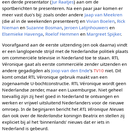
een derde presentator (
Jur Raatjes
) aan om de
sportberichten te presenteren. Na een paar jaar komen er
meer vast duo's bij: zoals onder andere
Jaap van Meekren
(die al in de weekenden presenteert) en
Vivian Boelen
,
Rick
Nieman
en
Suzanne Bosman
,
Jeroen Latijnhouwers
en
Elsemieke Havenga
,
Roelof Hemmen
en
Margreet Spijker
.
Voorafgaand aan de eerste uitzending (en ook daarna) vindt
er een langlopende strijd met de Nederlandse politiek plaats
om commerciële televisie in Nederland toe te staan. RTL
Véronique gaat als eerste commerciële zender uitzenden en
andere gegadigden als
Joop van den Ende
’s
TV10
niet. Dit
komt omdat RTL Véronique gebruik maakt van een
zogenaamde U-bochtconstructie. RTL Véronique wordt geen
Nederlandse zender, maar een Luxemburgse. Niet geheel
toevallig zijn zij heel goed in Nederland te ontvangen en
werken er vrijwel uitsluitend Nederlanders voor de nieuwe
omroep. In de beginjaren bericht het
RTL Véronique Nieuws
dan ook over de
Nederlandse
koningin Beatrix en stellen zij
expliciet bij al het ‘binnenlands’ nieuws dat er iets in
Nederland is gebeurd.