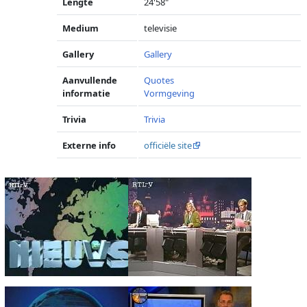
Lengte
24'58"
Medium
televisie
Gallery
Gallery
Aanvullende
Quotes
informatie
Vormgeving
Trivia
Trivia
Externe info
officiële site