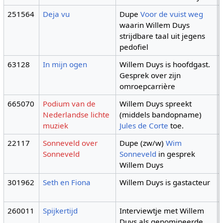
251564
Deja vu
Dupe
Voor de vuist weg
waarin Willem Duys
strijdbare taal uit jegens
pedofiel
63128
In mijn ogen
Willem Duys is hoofdgast.
Gesprek over zijn
omroepcarrière
665070
Podium van de
Willem Duys spreekt
Nederlandse lichte
(middels bandopname)
muziek
Jules de Corte
toe.
22117
Sonneveld over
Dupe (zw/w)
Wim
Sonneveld
Sonneveld
in gesprek
Willem Duys
301962
Seth en Fiona
Willem Duys is gastacteur
260011
Spijkertijd
Interviewtje met Willem
Duys als genomineerde