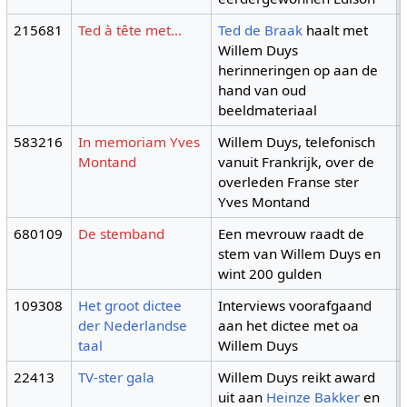
215681
Ted à tête met…
Ted de Braak
haalt met
Willem Duys
herinneringen op aan de
hand van oud
beeldmateriaal
583216
In memoriam Yves
Willem Duys, telefonisch
Montand
vanuit Frankrijk, over de
overleden Franse ster
Yves Montand
680109
De stemband
Een mevrouw raadt de
stem van Willem Duys en
wint 200 gulden
109308
Het groot dictee
Interviews voorafgaand
der Nederlandse
aan het dictee met oa
taal
Willem Duys
22413
TV-ster gala
Willem Duys reikt award
uit aan
Heinze Bakker
en