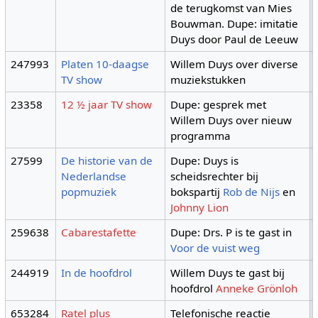
de terugkomst van Mies
Bouwman. Dupe: imitatie
Duys door Paul de Leeuw
247993
Platen 10-daagse
Willem Duys over diverse
TV show
muziekstukken
23358
12 ½ jaar TV show
Dupe: gesprek met
Willem Duys over nieuw
programma
27599
De historie van de
Dupe: Duys is
Nederlandse
scheidsrechter bij
popmuziek
bokspartij
Rob de Nijs
en
Johnny Lion
259638
Cabarestafette
Dupe: Drs. P is te gast in
Voor de vuist weg
244919
In de hoofdrol
Willem Duys te gast bij
hoofdrol
Anneke Grönloh
653284
Ratel plus
Telefonische reactie