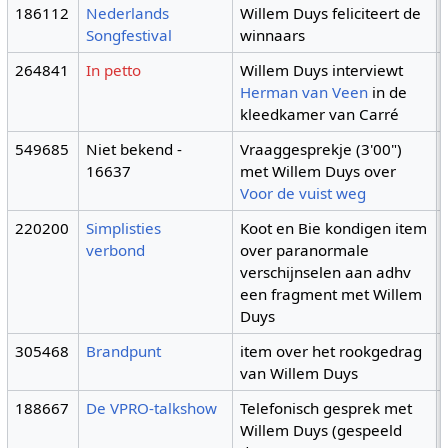
186112
Nederlands
Willem Duys feliciteert de
Songfestival
winnaars
264841
In petto
Willem Duys interviewt
Herman van Veen
in de
kleedkamer van Carré
549685
Niet bekend -
Vraaggesprekje (3'00")
16637
met Willem Duys over
Voor de vuist weg
220200
Simplisties
Koot en Bie kondigen item
verbond
over paranormale
verschijnselen aan adhv
een fragment met Willem
Duys
305468
Brandpunt
item over het rookgedrag
van Willem Duys
188667
De VPRO-talkshow
Telefonisch gesprek met
Willem Duys (gespeeld