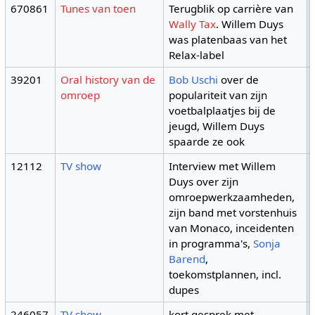
670861
Tunes van toen
Terugblik op carrière van
Wally Tax
. Willem Duys
was platenbaas van het
Relax-label
39201
Oral history van de
Bob Uschi
over de
omroep
populariteit van zijn
voetbalplaatjes bij de
jeugd, Willem Duys
spaarde ze ook
12112
TV show
Interview met Willem
Duys over zijn
omroepwerkzaamheden,
zijn band met vorstenhuis
van Monaco, inceidenten
in programma's,
Sonja
Barend
,
toekomstplannen, incl.
dupes
246057
TV show
kort gesprek met