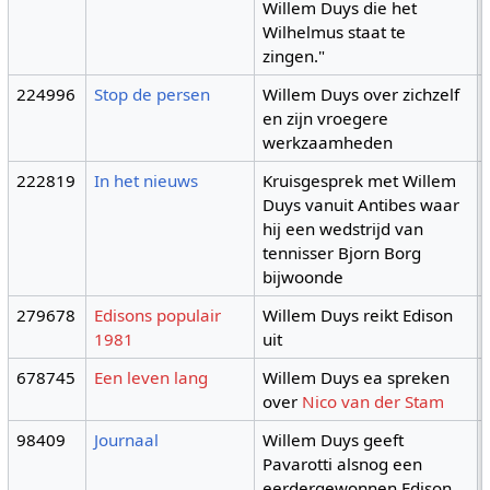
Willem Duys die het
Wilhelmus staat te
zingen."
224996
Stop de persen
Willem Duys over zichzelf
en zijn vroegere
werkzaamheden
222819
In het nieuws
Kruisgesprek met Willem
Duys vanuit Antibes waar
hij een wedstrijd van
tennisser Bjorn Borg
bijwoonde
279678
Edisons populair
Willem Duys reikt Edison
1981
uit
678745
Een leven lang
Willem Duys ea spreken
over
Nico van der Stam
98409
Journaal
Willem Duys geeft
Pavarotti alsnog een
eerdergewonnen Edison