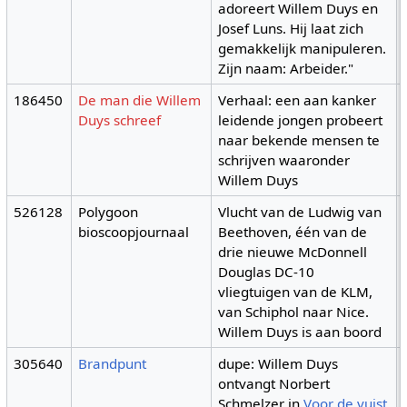
adoreert Willem Duys en
Josef Luns. Hij laat zich
gemakkelijk manipuleren.
Zijn naam: Arbeider."
186450
De man die Willem
Verhaal: een aan kanker
Duys schreef
leidende jongen probeert
naar bekende mensen te
schrijven waaronder
Willem Duys
526128
Polygoon
Vlucht van de Ludwig van
bioscoopjournaal
Beethoven, één van de
drie nieuwe McDonnell
Douglas DC-10
vliegtuigen van de KLM,
van Schiphol naar Nice.
Willem Duys is aan boord
305640
Brandpunt
dupe: Willem Duys
ontvangt Norbert
Schmelzer in
Voor de vuist