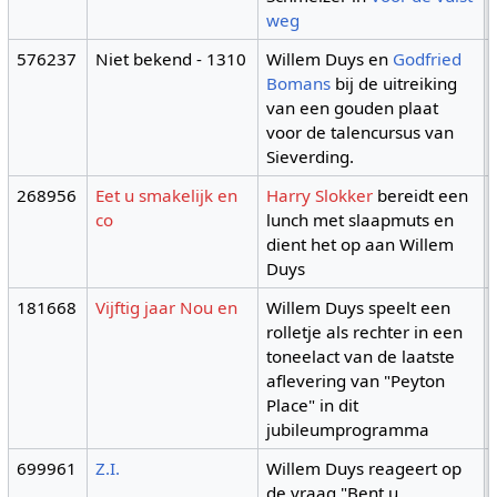
weg
576237
Niet bekend - 1310
Willem Duys en
Godfried
Bomans
bij de uitreiking
van een gouden plaat
voor de talencursus van
Sieverding.
268956
Eet u smakelijk en
Harry Slokker
bereidt een
co
lunch met slaapmuts en
dient het op aan Willem
Duys
181668
Vijftig jaar Nou en
Willem Duys speelt een
rolletje als rechter in een
toneelact van de laatste
aflevering van "Peyton
Place" in dit
jubileumprogramma
699961
Z.I.
Willem Duys reageert op
de vraag "Bent u