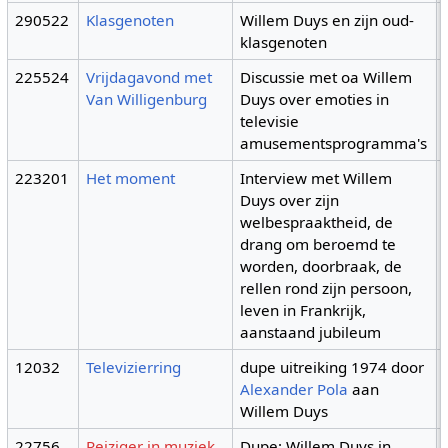
290522
Klasgenoten
Willem Duys en zijn oud-
klasgenoten
225524
Vrijdagavond met
Discussie met oa Willem
Van Willigenburg
Duys over emoties in
televisie
amusementsprogramma's
223201
Het moment
Interview met Willem
Duys over zijn
welbespraaktheid, de
drang om beroemd te
worden, doorbraak, de
rellen rond zijn persoon,
leven in Frankrijk,
aanstaand jubileum
12032
Televizierring
dupe uitreiking 1974 door
Alexander Pola
aan
Willem Duys
22756
Reiziger in muziek
Dupe: Willem Duys in