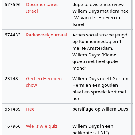
677596
Documentaires
dupe televisie-interview
Israël
Willem Duys met dominee
J.W. van der Hoeven in
Israël
674433
Radioweekjournaal
Acties socialistische jeugd
op Koninginnedag en 1
mei te Amsterdam.
Willem Duys: "Kleine
groep met heel grote
mond"
23148
Gert en Hermien
Willem Duys geeft Gert en
show
Hermien een gouden
plaat en spreekt kort met
hen.
651489
Hee
persiflage op Willem Duys
167966
Wie is wie quiz
Willem Duys in een
helikopter (1'31")