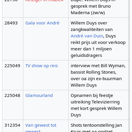
gesprek met Bruno
Maderna (zw/w)
28493
Gala voor André
Willem Duys over
zangkwaliteiten van
André van Duin
, Duys
reikt prijs uit voor verkoop
meer dan 1 miljoen
geluidsdragers
225049
TV show op reis
interview met Bill Wyman,
bassist Rolling Stones,
over oa zijn ex-buurman
Willem Duys
225048
Glamourland
Opnamen bij feestje
uitreiking Televizierring
met kort gesprek Willem
Duys
312354
Van gewest tot
Shots tentoonstelling Jan
gewest
Kruis met oa portret