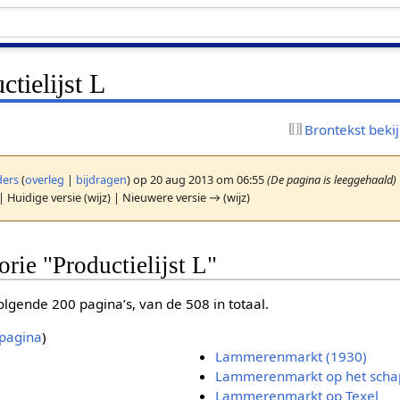
ctielijst L
Brontekst beki
ers
(
overleg
|
bijdragen
)
op 20 aug 2013 om 06:55
(De pagina is leeggehaald)
| Huidige versie (wijz) | Nieuwere versie → (wijz)
orie "Productielijst L"
lgende 200 pagina’s, van de 508 in totaal.
pagina
)
Lammerenmarkt (1930)
Lammerenmarkt op het schap
Lammerenmarkt op Texel