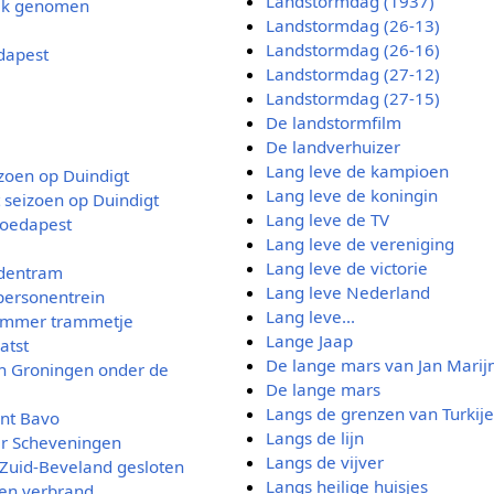
Landstormdag (1937)
uik genomen
Landstormdag (26-13)
Landstormdag (26-16)
dapest
Landstormdag (27-12)
Landstormdag (27-15)
De landstormfilm
De landverhuizer
Lang leve de kampioen
izoen op Duindigt
Lang leve de koningin
 seizoen op Duindigt
Lang leve de TV
Boedapest
Lang leve de vereniging
m
Lang leve de victorie
rdentram
Lang leve Nederland
 personentrein
Lang leve...
dammer trammetje
Lange Jaap
atst
De lange mars van Jan Marij
an Groningen onder de
De lange mars
Langs de grenzen van Turkije
int Bavo
Langs de lijn
ar Scheveningen
Langs de vijver
 Zuid-Beveland gesloten
Langs heilige huisjes
 en verbrand