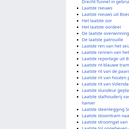
Drecht-Tunnel in gebr
Laatste nieuws
Laatste nieuws uit Boe
Het laatste oor
Het laatste oordeel
De laatste overwinning
De laatste patrouille
Laatste ren van het se
Laatste rennen van het
Laatste reportage uit 
Laatste rit blauwe tra
Laatste rit van de paa
Laatste rit van houten
Laatste rit van Volen
Laatste sluisdeur gepla
Laatste stalhouderij v
hamer
Laatste steenlegging S
Laatste stoomtram na
Laatste stroomgat van
Laatste tol opgeheven