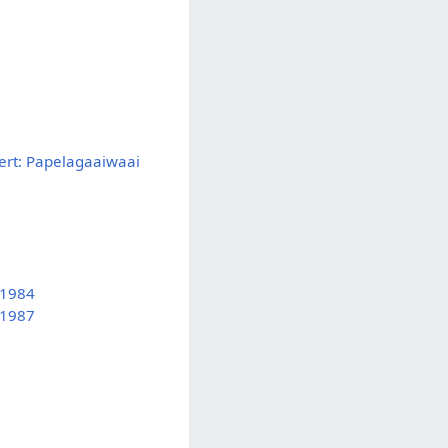
ert: Papelagaaiwaai
 1984
 1987