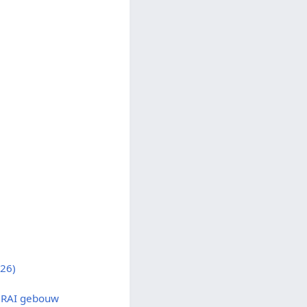
26)
t RAI gebouw