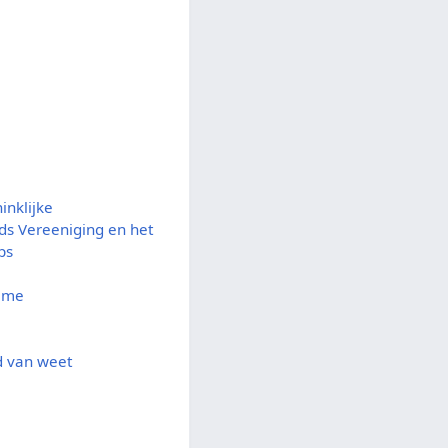
inklijke
s Vereeniging en het
ps
ame
 van weet