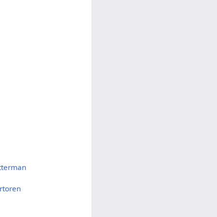
tterman
rtoren