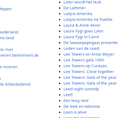
Later wordt het leuk
De Lathmer
chepen
Latijns Amerika
Latijns-Amerika na Puebla
Laura & Anne 4ever
Laura Fygi goes Latin
Nederland
Laura Fygi in Carre
ons land
De lawaaipapegaai presente
Leden van de raad!
he river
Lee Towers en Anita Meyer
ivieren belemmert de
Lee Towers gala 1985
Lee Towers op Curaçao
 rivieren
Lee Towers: Close together
Lee Towers: Gala of the year
n
Lee Towers: Gala of the year
de Arbeidsdienst
Leed night comedy
Leef!
Een leeg nest
De leek en televisie
Leen is alive
Leer me ze kennen