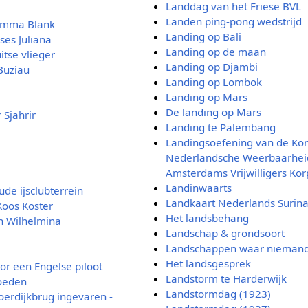
Landdag van het Friese BVL
Landen ping-pong wedstrijd
 Emma Blank
Landing op Bali
ses Juliana
Landing op de maan
itse vlieger
Landing op Djambi
Buziau
Landing op Lombok
Landing op Mars
De landing op Mars
 Sjahrir
Landing te Palembang
Landingsoefening van de Kon
Nederlandsche Weerbaarheid
Amsterdams Vrijwilligers Kor
Landinwaarts
ude ijsclubterrein
Landkaart Nederlands Surin
Koos Koster
Het landsbehang
in Wilhelmina
Landschap & grondsoort
Landschappen waar niemand
Het landsgesprek
oor een Engelse piloot
Landstorm te Harderwijk
oeden
Landstormdag (1923)
erdijkbrug ingevaren -