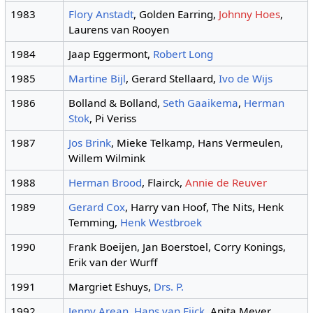
1983
Flory Anstadt
, Golden Earring,
Johnny Hoes
,
Laurens van Rooyen
1984
Jaap Eggermont,
Robert Long
1985
Martine Bijl
, Gerard Stellaard,
Ivo de Wijs
1986
Bolland & Bolland,
Seth Gaaikema
,
Herman
Stok
, Pi Veriss
1987
Jos Brink
, Mieke Telkamp, Hans Vermeulen,
Willem Wilmink
1988
Herman Brood
, Flairck,
Annie de Reuver
1989
Gerard Cox
, Harry van Hoof, The Nits, Henk
Temming,
Henk Westbroek
1990
Frank Boeijen, Jan Boerstoel, Corry Konings,
Erik van der Wurff
1991
Margriet Eshuys,
Drs. P.
1992
Jenny Arean
,
Hans van Eijck
, Anita Meyer,