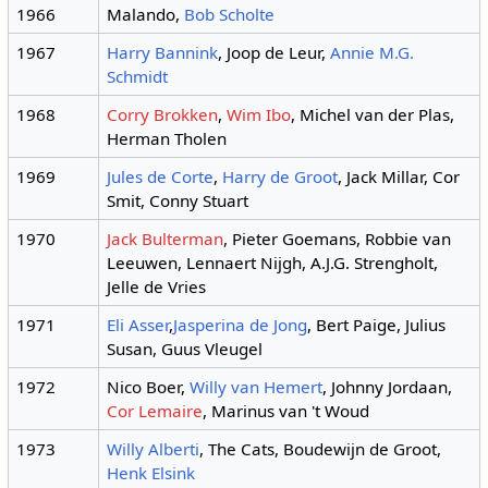
1966
Malando,
Bob Scholte
1967
Harry Bannink
, Joop de Leur,
Annie M.G.
Schmidt
1968
Corry Brokken
,
Wim Ibo
, Michel van der Plas,
Herman Tholen
1969
Jules de Corte
,
Harry de Groot
, Jack Millar, Cor
Smit, Conny Stuart
1970
Jack Bulterman
, Pieter Goemans, Robbie van
Leeuwen, Lennaert Nijgh, A.J.G. Strengholt,
Jelle de Vries
1971
Eli Asser
,
Jasperina de Jong
, Bert Paige, Julius
Susan, Guus Vleugel
1972
Nico Boer,
Willy van Hemert
, Johnny Jordaan,
Cor Lemaire
, Marinus van 't Woud
1973
Willy Alberti
, The Cats, Boudewijn de Groot,
Henk Elsink