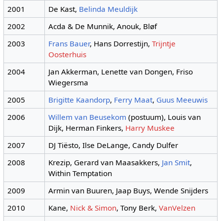
2001
De Kast,
Belinda Meuldijk
2002
Acda & De Munnik, Anouk, Bløf
2003
Frans Bauer
, Hans Dorrestijn,
Trijntje
Oosterhuis
2004
Jan Akkerman, Lenette van Dongen, Friso
Wiegersma
2005
Brigitte Kaandorp
,
Ferry Maat
,
Guus Meeuwis
2006
Willem van Beusekom
(postuum), Louis van
Dijk, Herman Finkers,
Harry Muskee
2007
DJ Tiësto, Ilse DeLange, Candy Dulfer
2008
Krezip, Gerard van Maasakkers,
Jan Smit
,
Within Temptation
2009
Armin van Buuren, Jaap Buys, Wende Snijders
2010
Kane,
Nick & Simon
, Tony Berk,
VanVelzen