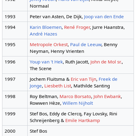
Normaal
1993
Peter van Asten, De Dijk,
Joop van den Ende
1994
Karin Bloemen
,
René Froger
, Jurre Haanstra,
André Hazes
1995
Metropole Orkest
,
Paul de Leeuw
, Benny
Neyman, Henny Vrienten
1996
Youp van 't Hek
, Ruth Jacott,
John de Mol sr.
,
The Scene
1997
Jochem Fluitsma &
Eric van Tijn
,
Freek de
Jonge
,
Liesbeth List
, Mathilde Santing
1998
Roy Beltman,
Marco Borsato
,
John Ewbank
,
Rowwen Hèze,
Willem Nijholt
1999
Stef Bos, Eddy de Clercq, Fay Lovsky, Rini
Schreijenberg &
Emile Hartkamp
2000
Stef Bos