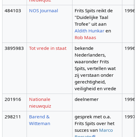
484103
NOS Journaal
Frits Spits reikt de
1996
"Duidelijke Taal
Trofee" uit aan
Aldith Hunkar
en
Rob Maas
3895983
Tot vrede in staat
bekende
1996
Nederlanders,
waaronder Frits
Spits, vertellen wat
zij verstaan onder
gerechtigheid,
veiligheid en vrede
201916
Nationale
deelnemer
1996
nieuwquiz
298211
Barend &
gesprek met o.a.
1997
Witteman
Frits Spits over het
succes van
Marco
Borsato