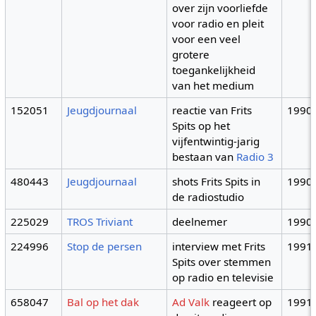
over zijn voorliefde
voor radio en pleit
voor een veel
grotere
toegankelijkheid
van het medium
152051
Jeugdjournaal
reactie van Frits
1990
Spits op het
vijfentwintig-jarig
bestaan van
Radio 3
480443
Jeugdjournaal
shots Frits Spits in
1990
de radiostudio
225029
TROS Triviant
deelnemer
1990
224996
Stop de persen
interview met Frits
1991
Spits over stemmen
op radio en televisie
658047
Bal op het dak
Ad Valk
reageert op
1991