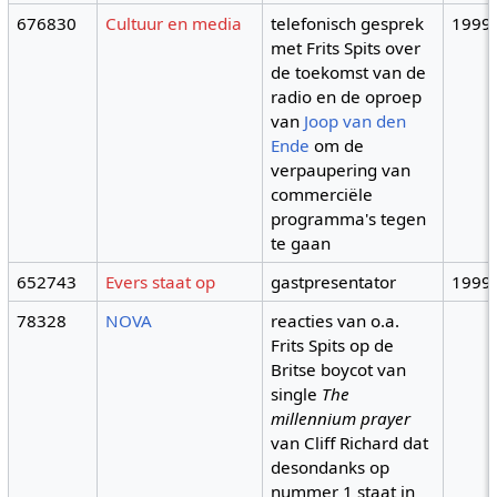
676830
Cultuur en media
telefonisch gesprek
1999
met Frits Spits over
de toekomst van de
radio en de oproep
van
Joop van den
Ende
om de
verpaupering van
commerciële
programma's tegen
te gaan
652743
Evers staat op
gastpresentator
1999
78328
NOVA
reacties van o.a.
Frits Spits op de
Britse boycot van
single
The
millennium prayer
van Cliff Richard dat
desondanks op
nummer 1 staat in