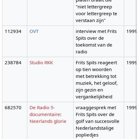
"niet lettergreep
voor lettergreep te
verstaan zijn"
112934
OVT
interview met Frits
1999
Spits over de
toekomst van de
radio
238784
Studio RKK
Frits Spits reageert
1999
op tien woorden
met betrekking tot
muziek, het geloof,
zijn gezin en
vergankelijkheid
682570
De Radio 5-
vraaggesprek met
1999
documentaire
:
Frits Spits over de
Neerlands glorie
golf van succesvolle
Nederlandstalige
popliedjes