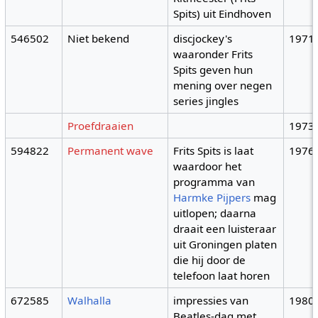
Spits) uit Eindhoven
546502
Niet bekend
discjockey's
1971
waaronder Frits
Spits geven hun
mening over negen
series jingles
Proefdraaien
1973
594822
Permanent wave
Frits Spits is laat
1976
waardoor het
programma van
Harmke Pijpers
mag
uitlopen; daarna
draait een luisteraar
uit Groningen platen
die hij door de
telefoon laat horen
672585
Walhalla
impressies van
1980
Beatles-dag met