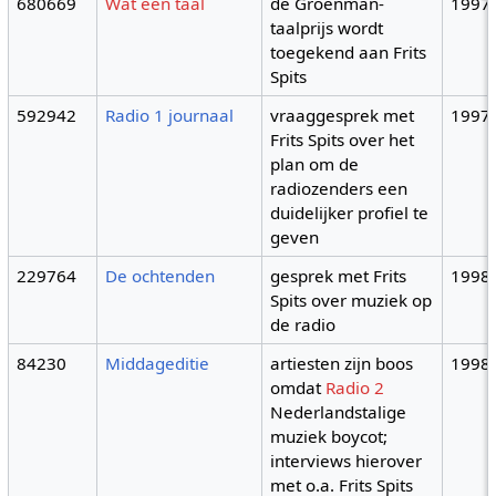
680669
Wat een taal
de Groenman-
1997
taalprijs wordt
toegekend aan Frits
Spits
592942
Radio 1 journaal
vraaggesprek met
1997
Frits Spits over het
plan om de
radiozenders een
duidelijker profiel te
geven
229764
De ochtenden
gesprek met Frits
1998
Spits over muziek op
de radio
84230
Middageditie
artiesten zijn boos
1998
omdat
Radio 2
Nederlandstalige
muziek boycot;
interviews hierover
met o.a. Frits Spits