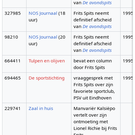
van
De avondspits
327985
NOS Journaal
(18
Frits Spits neemt
1995
uur)
definitief afscheid
van
De avondspits
98210
NOS Journaal
(20
Frits Spits neemt
1995
uur)
definitief afscheid
van
De avondspits
664411
Tulpen en olijven
bevat een column
1995
door Frits Spits
694465
De sportstichting
vraaggesprek met
1995
Frits Spits over zijn
favoriete sportclub,
PSV uit Eindhoven
229741
Zaal in huis
Manvariër Kalsiëpo
vertelt over zijn
ontmoeting met
Lionel Richie bij Frits
Spits