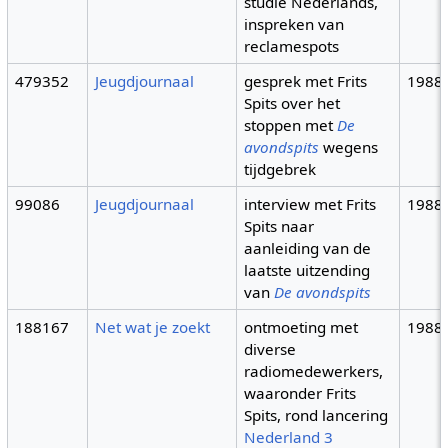
studie Nederlands,
inspreken van
reclamespots
479352
Jeugdjournaal
gesprek met Frits
1988
Spits over het
stoppen met
De
avondspits
wegens
tijdgebrek
99086
Jeugdjournaal
interview met Frits
1988
Spits naar
aanleiding van de
laatste uitzending
van
De avondspits
188167
Net wat je zoekt
ontmoeting met
1988
diverse
radiomedewerkers,
waaronder Frits
Spits, rond lancering
Nederland 3