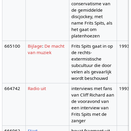
conservatisme van
de gemiddelde
discjockey, met
name Frits Spits, als
het gaat om
platenhoezen
665100
Bijlage
:
De macht
Frits Spits gaat in op
1993
van muziek
de rechts-
extermistische
subcultuur die door
velen als gevaarlijk
wordt beschouwd
664742
Radio uit
interviews met fans
1993
van Cliff Richard aan
de vooravond van
een interview van
Frits Spits met de
zanger
666062
Start
bevat fragment uit