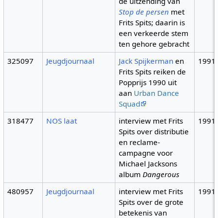
de uitzending van
Stop de persen
met
Frits Spits; daarin is
een verkeerde stem
ten gehore gebracht
325097
Jeugdjournaal
Jack Spijkerman
en
1991
Frits Spits reiken de
Popprijs 1990 uit
aan
Urban Dance
Squad
318477
NOS laat
interview met Frits
1991
Spits over distributie
en reclame-
campagne voor
Michael Jacksons
album
Dangerous
480957
Jeugdjournaal
interview met Frits
1991
Spits over de grote
betekenis van