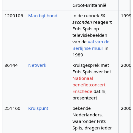
Groot-Brittannië
1200106
Man bijt hond
in de rubriek
30
1999
seconden
reageert
Frits Spits op
televisiebeelden
van de
val van de
Berlijnse muur
in
1989
86144
Netwerk
kruisgesprek met
2000
Frits Spits over het
Nationaal
benefietconcert
Enschede
dat hij
presenteert
251160
Kruispunt
bekende
2000
Nederlanders,
waaronder Frits
Spits, dragen ieder