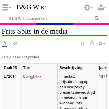
B&G Wiki
Frits Spits in de media
Terug naar het profiel
Taak ID
Titel
Beschrijving
jaart
272014
Boingk-k-k
filminlas:
1971
prijsuitreiking op
een diskjockey
presentatiewedstrijd
te Rosmalen aan
winnaar Frits
Ritmeester (Frits