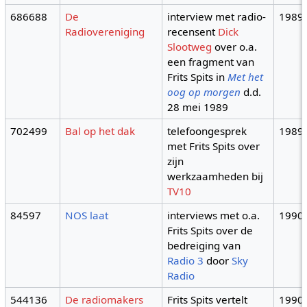
686688
De
interview met radio-
1989
Radiovereniging
recensent
Dick
Slootweg
over o.a.
een fragment van
Frits Spits in
Met het
oog op morgen
d.d.
28 mei 1989
702499
Bal op het dak
telefoongesprek
1989
met Frits Spits over
zijn
werkzaamheden bij
TV10
84597
NOS laat
interviews met o.a.
1990
Frits Spits over de
bedreiging van
Radio 3
door
Sky
Radio
544136
De radiomakers
Frits Spits vertelt
1990