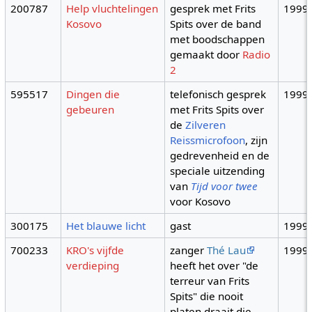
200787
Help vluchtelingen
gesprek met Frits
1999
Kosovo
Spits over de band
met boodschappen
gemaakt door
Radio
2
595517
Dingen die
telefonisch gesprek
1999
gebeuren
met Frits Spits over
de
Zilveren
Reissmicrofoon
, zijn
gedrevenheid en de
speciale uitzending
van
Tijd voor twee
voor Kosovo
300175
Het blauwe licht
gast
1999
700233
KRO's vijfde
zanger
Thé Lau
1999
verdieping
heeft het over "de
terreur van Frits
Spits" die nooit
platen draait die