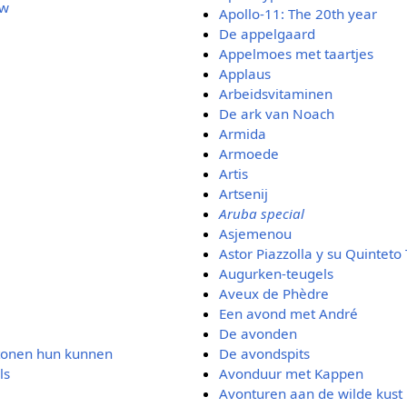
uw
Apollo-11: The 20th year
De appelgaard
Appelmoes met taartjes
Applaus
Arbeidsvitaminen
De ark van Noach
Armida
Armoede
Artis
Artsenij
Aruba special
Asjemenou
Astor Piazzolla y su Quintet
Augurken-teugels
Aveux de Phèdre
Een avond met André
De avonden
tonen hun kunnen
De avondspits
ls
Avonduur met Kappen
Avonturen aan de wilde kust