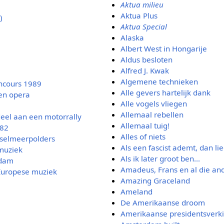
Aktua milieu
Aktua Plus
)
Aktua Special
Alaska
Albert West in Hongarije
Aldus besloten
Alfred J. Kwak
Algemene technieken
ncours 1989
Alle gevers hartelijk dank
en opera
Alle vogels vliegen
Allemaal rebellen
eel aan een motorrally
Allemaal tuig!
982
Alles of niets
Jsselmeerpolders
Als een fascist ademt, dan lie
muziek
Als ik later groot ben...
rdam
Amadeus, Frans en al die an
 Europese muziek
Amazing Graceland
Ameland
De Amerikaanse droom
Amerikaanse presidentsverk