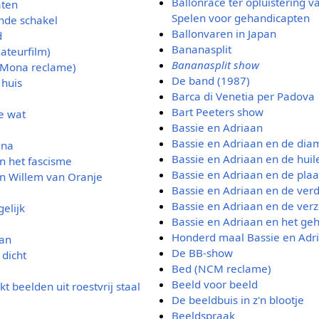
Ballonrace ter opluistering 
aten
Spelen voor gehandicapten
nde schakel
Ballonvaren in Japan
d
Bananasplit
ateurfilm)
Bananasplit show
(Mona reclame)
De band (1987)
 huis
Barca di Venetia per Padova
Bart Peeters show
e wat
Bassie en Adriaan
Bassie en Adriaan en de dia
ana
Bassie en Adriaan en de huil
n het fascisme
Bassie en Adriaan en de pla
n Willem van Oranje
Bassie en Adriaan en de ve
Bassie en Adriaan en de ver
elijk
Bassie en Adriaan en het ge
Honderd maal Bassie en Adr
wan
De BB-show
dicht
Bed (NCM reclame)
Beeld voor beeld
 beelden uit roestvrij staal
De beeldbuis in z'n blootje
Beeldspraak