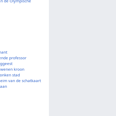
van de Olympische
mant
ende professor
aggeest
rdwenen kroon
zonken stad
heim van de schatkaart
iaan