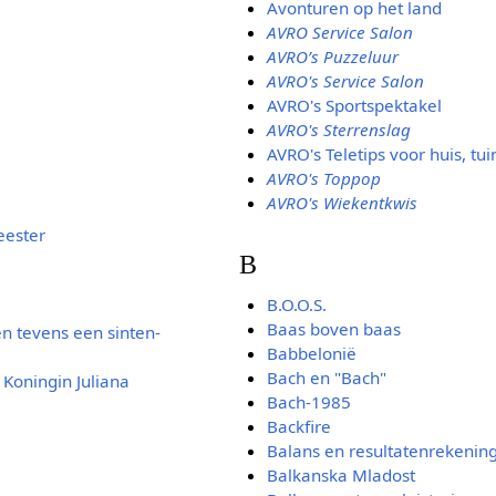
Avonturen op het land
AVRO Service Salon
AVRO’s Puzzeluur
AVRO's Service Salon
AVRO's Sportspektakel
AVRO's Sterrenslag
AVRO's Teletips voor huis, tuin
AVRO's Toppop
AVRO's Wiekentkwis
eester
B
B.O.O.S.
Baas boven baas
n tevens een sinten-
Babbelonië
Bach en "Bach"
Koningin Juliana
Bach-1985
Backfire
Balans en resultatenrekenin
Balkanska Mladost