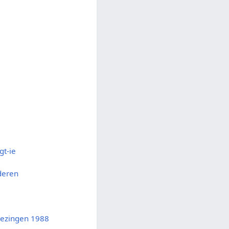
gt-ie
deren
iezingen 1988