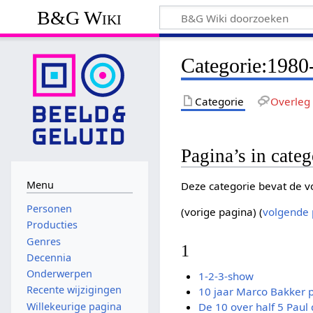
B&G Wiki
Categorie
:
1980
Categorie
Overleg
Pagina’s in cate
Menu
Deze categorie bevat de vo
Personen
(vorige pagina) (
volgende 
Producties
Genres
1
Decennia
Onderwerpen
1-2-3-show
Recente wijzigingen
10 jaar Marco Bakker p
Willekeurige pagina
De 10 over half 5 Pau