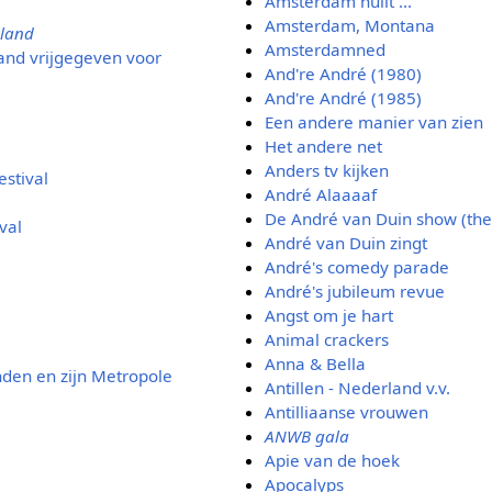
Amsterdam huilt ...
Amsterdam, Montana
 land
Amsterdamned
and vrijgegeven voor
And're André (1980)
And're André (1985)
Een andere manier van zien
Het andere net
Anders tv kijken
estival
André Alaaaaf
De André van Duin show (the
val
André van Duin zingt
André's comedy parade
André's jubileum revue
Angst om je hart
Animal crackers
Anna & Bella
nden en zijn Metropole
Antillen - Nederland v.v.
Antilliaanse vrouwen
ANWB gala
Apie van de hoek
Apocalyps