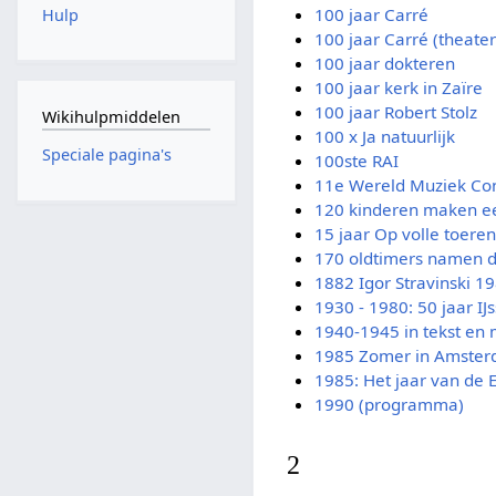
100 jaar Carré
Hulp
100 jaar Carré (theater
100 jaar dokteren
100 jaar kerk in Zaïre
100 jaar Robert Stolz
Wikihulpmiddelen
100 x Ja natuurlijk
Speciale pagina's
100ste RAI
11e Wereld Muziek Co
120 kinderen maken e
15 jaar Op volle toeren
170 oldtimers namen d
1882 Igor Stravinski 1
1930 - 1980: 50 jaar I
1940-1945 in tekst en 
1985 Zomer in Amste
1985: Het jaar van de
1990 (programma)
2