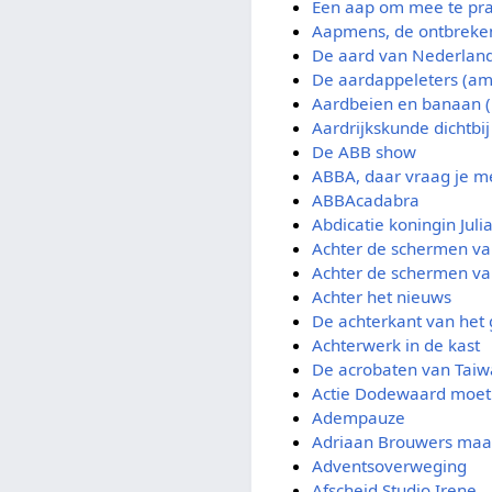
Een aap om mee te pr
Aapmens, de ontbreke
De aard van Nederlan
De aardappeleters (am
Aardbeien en banaan 
Aardrijkskunde dichtbij
De ABB show
ABBA, daar vraag je m
ABBAcadabra
Abdicatie koningin Juli
Achter de schermen va
Achter de schermen va
Achter het nieuws
De achterkant van het g
Achterwerk in de kast
De acrobaten van Tai
Actie Dodewaard moet 
Adempauze
Adriaan Brouwers maakt
Adventsoverweging
Afscheid Studio Irene