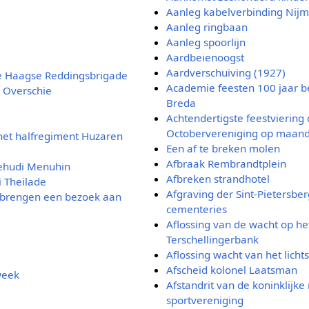
Aanleg kabelverbinding Nijm
Aanleg ringbaan
Aanleg spoorlijn
Aardbeienoogst
Aardverschuiving (1927)
de Haagse Reddingsbrigade
Academie feesten 100 jaar b
 Overschie
Breda
Achtendertigste feestviering 
Octobervereniging op maand
het halfregiment Huzaren
Een af te breken molen
Afbraak Rembrandtplein
Yehudi Menuhin
Afbreken strandhotel
i Theilade
Afgraving der Sint-Pietersbe
n brengen een bezoek aan
cementeries
Aflossing van de wacht op het
Terschellingerbank
Aflossing wacht van het licht
Afscheid kolonel Laatsman
week
Afstandrit van de koninklijke 
sportvereniging