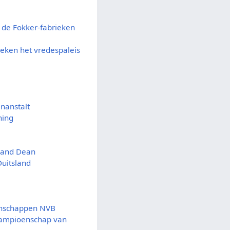
de Fokker-fabrieken
eken het vredespaleis
enanstalt
ning
s and Dean
Duitsland
enschappen NVB
kampioenschap van