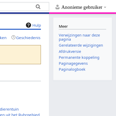
Anonieme gebruiker
Hulp
Meer
Verwijzingen naar deze
jken
Geschiedenis
pagina
Gerelateerde wijzigingen
Afdrukversie
Permanente koppeling
Paginagegevens
Paginalogboek
dierentuin
n uit het Ruhrgebied