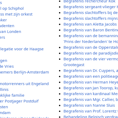
Begrafenis rechercheur Kok
s
Begrafenis sergeant-vlieger 
l op Schiphol
Begrafenis slachtoffers bij d
s met zijn orkest
Begrafenis slachtoffers mijn
aker
Begrafenis van Aletta Jacobs
udenten
Begrafenis van Baron Bentin
van Londen
Begrafenis van de bemannin
ers
'Prins der Nederlanden' te H
Begrafenis van de Oppersta
legatie voor de Haagse
Begrafenis van de paradijsdi
Begrafenis van de vier verm
ngen
Grootegast
e Vries
Begrafenis van Dr. Cuypers, 
nemers Berlijn-Amsterdam
Begrafenis van een politieag
Begrafenis van Herman Hey
motorrenners uit Engeland
Begrafenis van Jan Toorop, k
linis
Begrafenis van kardinaal Mer
lijke familie
Begrafenis van Mgr. Callier,
r Postjager Postduif
Begrafenis van Nanne Sluis
sten
Begrafenis van Prof. Lorentz
endam
Behandeling Belgisch verdra