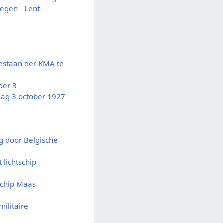
egen - Lent
estaan der KMA te
der 3
ag 3 october 1927
rg door Belgische
 lichtschip
schip Maas
militaire