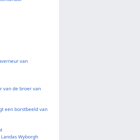
uverneur van
er van de broer van
m
gt een borstbeeld van
t
e Landas Wyborgh