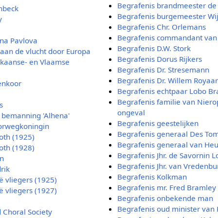
Begrafenis brandmeester de 
nbeck
Begrafenis burgemeester Wi
y
Begrafenis Chr. Orlemans
Begrafenis commandant van h
na Pavlova
Begrafenis D.W. Stork
an de vlucht door Europa
Begrafenis Dorus Rijkers
ikaanse- en Vlaamse
Begrafenis Dr. Stresemann
Begrafenis Dr. Willem Royaa
enkoor
Begrafenis echtpaar Lobo Br
Begrafenis familie van Nierop
s
ongeval
 bemanning 'Alhena'
Begrafenis geestelijken
orwegkoningin
Begrafenis generaal Des To
oth (1925)
Begrafenis generaal van Heu
oth (1928)
Begrafenis Jhr. de Savornin
n
Begrafenis Jhr. van Vredenbu
rik
Begrafenis Kolkman
 vliegers (1925)
Begrafenis mr. Fred Bramley
 vliegers (1927)
Begrafenis onbekende man
Begrafenis oud minister van
 Choral Society