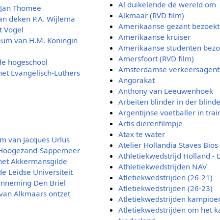
Al duikelende de wereld om
. Jan Thomee
Alkmaar (RVD film)
van deken P.A. Wijlema
Amerikaanse gezant bezoekt 
t Vogel
Amerikaanse kruiser
leum van H.M. Koningin
Amerikaanse studenten bezo
Amersfoort (RVD film)
de hogeschool
Amsterdamse verkeersagent
het Evangelisch-Luthers
Angorakat
Anthony van Leeuwenhoek
Arbeiten blinder in der blind
Argentijnse voetballer in trai
Artis dierenfilmpje
Atax te water
um van Jacques Urlus
Atelier Hollandia Staves Bio
n Hoogezand-Sappemeer
Athletiekwedstrijd Holland - 
 het Akkermansgilde
Athletiekwedstrijden NAV
e Leidse Universiteit
Atletiekwedstrijden (26-21)
inneming Den Briel
Atletiekwedstrijden (26-23)
 van Alkmaars ontzet
Atletiekwedstrijden kampio
Atletiekwedstrijden om het 