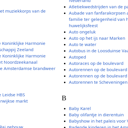
Nederland
Atletiekwedstrijden van de p
het muziekkorps van de
Aubade van fanfarakorpsen a
familie ter gelegenheid van h
huwelijksfeest
Auto ongeluk
Auto op het ijs naar Marken
e Koninklijke Harmonie
Auto te water
schappij Zeeland
Autobus in de Loosduinse Va
e Koninklijke Harmonie
Autoped
het Noordzeekanaal
Autoraces op de boulevard
 de Amsterdamse brandweer
Autorennen op de boulevard
Autorennen op de boulevard
Autorennen te Scheveningen
e Leidse HBS
B
rwijkse markt
Baby Karel
Baby olifantje in dierentuin
Babyshow in het paleis voor V
 Rai gebouw
Badende kinderen in het Ams