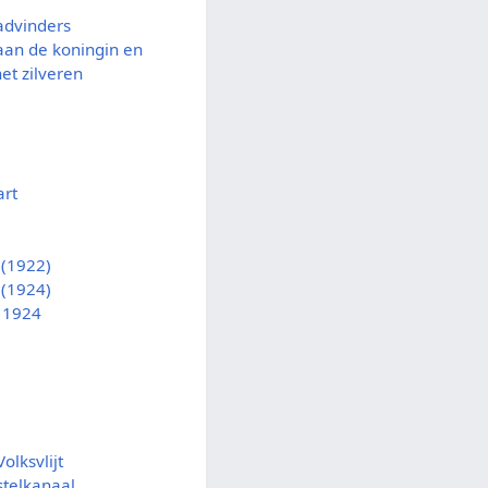
advinders
an de koningin en
et zilveren
art
 (1922)
 (1924)
 1924
olksvlijt
telkanaal