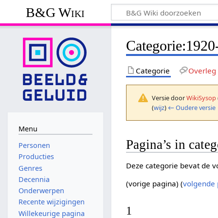
B&G Wiki
Categorie
:
1920
Categorie
Overleg
Versie door
WikiSysop
(
wijz
)
← Oudere versie
Menu
Pagina’s in cate
Personen
Producties
Deze categorie bevat de vo
Genres
Decennia
(vorige pagina) (
volgende 
Onderwerpen
Recente wijzigingen
1
Willekeurige pagina