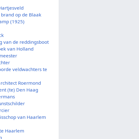
Hartjesveld
e brand op de Blaak
ramp (1925)
ck
g van de reddingsboot
oek van Holland
lmeester
chter
oorde veldwachters te
architect Roermond
ent (te) Den Haag
ermans
unstschilder
cier
 bisschop van Haarlem
 te Haarlem
g