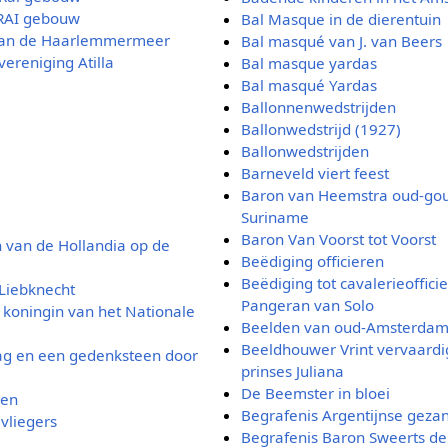
 RAI gebouw
Bal Masque in de dierentuin
 van de Haarlemmermeer
Bal masqué van J. van Beers
ereniging Atilla
Bal masque yardas
Bal masqué Yardas
Ballonnenwedstrijden
Ballonwedstrijd (1927)
Ballonwedstrijden
Barneveld viert feest
Baron van Heemstra oud-go
Suriname
Baron Van Voorst tot Voorst
 van de Hollandia op de
Beëdiging officieren
Beëdiging tot cavalerieoffici
Liebknecht
Pangeran van Solo
koningin van het Nationale
Beelden van oud-Amsterda
Beeldhouwer Vrint vervaardi
ag en een gedenksteen door
prinses Juliana
De Beemster in bloei
ren
Begrafenis Argentijnse gezan
vliegers
Begrafenis Baron Sweerts d