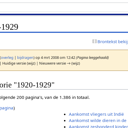
-1929
Brontekst beki
(
overleg
|
bijdragen
)
op 4 mrt 2008 om 12:42
(Pagina leeggehaald)
| Huidige versie (wijz) | Nieuwere versie → (wijz)
gorie "1920-1929"
lgende 200 pagina’s, van de 1.386 in totaal.
pagina
)
Aankomst vliegers uit Indië
Aankomst wilde dieren in de 
Aankomst zeshonderd kindere