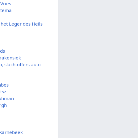
Vries
jtema
et Leger des Heils
rds
aakensiek
, slachtoffers auto-
mbes
tsz
 Lohman
rgh
 Karnebeek